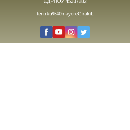
ЄДРПОУ 45337282
ten.rku%40mayoreGirakiL