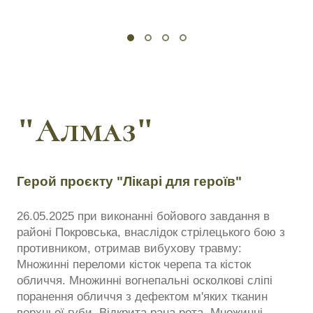
"Алмаз"
Герой проєкту "Лікарі для героїв"
26.05.2025 при виконанні бойового завдання в
районі Покровська, внаслідок стрілецького бою з
противником, отримав вибухову травму:
Множинні переломи кісток черепа та кісток
обличчя. Множинні вогнепальні осколкові сліпі
поранення обличчя з дефектом м'яких тканин
верхньої губи. Відкрита рана рота. Множинні