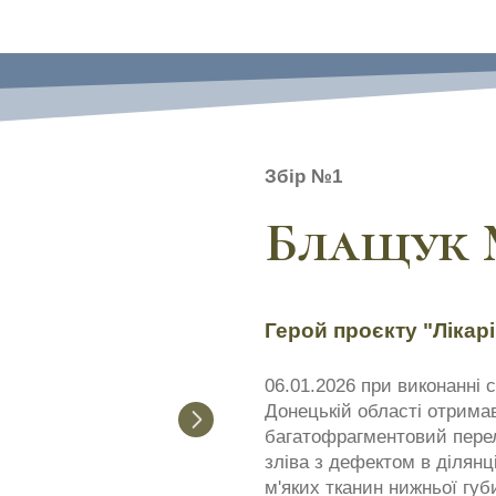
Збір №1
Блащук 
Герой проєкту "Лікарі
06.01.2026 при виконанні 
Донецькій області отрима
багатофрагментовий перел
зліва з дефектом в ділян
м'яких тканин нижньої губ