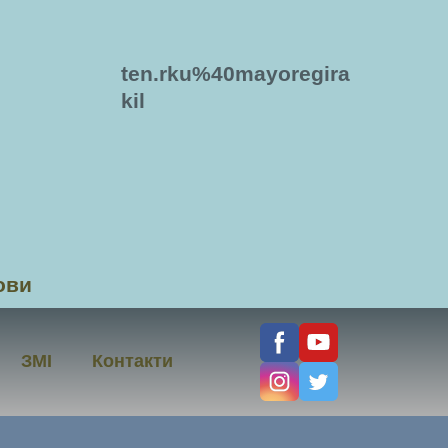
ten.rku%40mayoregira
kil
ови
ЗМІ
Контакти