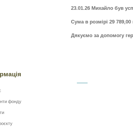
23.01.26 Михайло був ус
Сума в розмірі 29 789,00
Дякуємо за допомогу ге
ормація
с
нти фонду
ти
роєкту