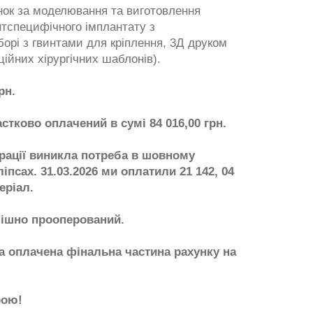
нок за моделювання та виготовлення
нтспецифічного імплантату з
борі з гвинтами для кріплення, 3Д друком
ційних хірургічних шаблонів).
рн.
астково оплачений в сумі 84 016,00 грн.
ерації виникла потреба в шовному
ліпсах. 31.03.2026 ми оплатили 21 142, 04
еріал.
пішно прооперований.
та оплачена фінальна частина рахунку на
рою!