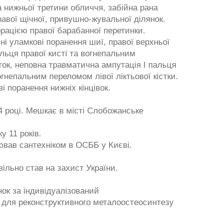
а нижньої третини обличчя, забійна рана
равої щічної, привушно-жувальної ділянок.
рацією правої барабанної перетинки.
ні уламкові поранення шиї, правої верхньої
альця правої кисті та вогнепальним
істок, неповна травматична ампутація І пальця
вогнепальним переломом лівої ліктьової кістки.
і поранення нижніх кінцівок.
 році. Мешкає в місті Слобожанське
 11 років.
ював сантехніком в ОСББ у Києві.
вільно став на захист України.
ок за індивідуалізований
 для реконструктивного металоостеосинтезу