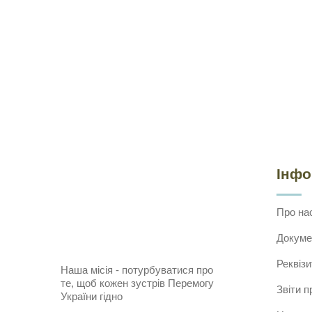
Інф
Про на
Докуме
Реквізи
Наша місія - потурбуватися про
те, щоб кожен зустрів Перемогу
Звіти п
України гідно