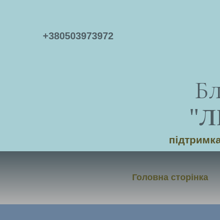
+
380503973972
Б
"
Л
підтримка
Головна сторінка