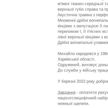
м'яких тканин середньої т
верхньої губи справа та п
Акустична травма з перфо
Множинні дрібні вогнепаль
кінцівки з ампутацією II п
переломом I, II п'ясних к
лівої верхньої кінцівки з 
Дрібні вогнепальні уламков
Михайло народився у 1984
Харківської області.
Одружений, виховує доньку
До служби у війську прац
У березні 2022 року добро
Завдання
- оплатити рахун
пацієнтспецифічний набір
нижньої щелепи.