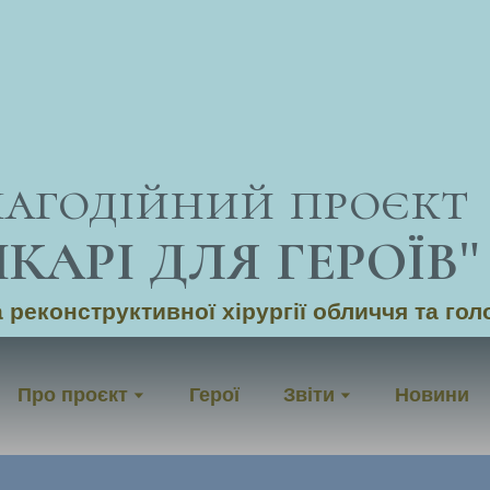
лагодійний проєкт
ІКАРІ ДЛЯ ГЕРОЇВ
"
 реконструктивної хірургії обличчя та гол
Про проєкт
Герої
Звіти
Новини