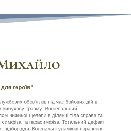
Михайло
 для героїв"
службових обов'язків під час бойових дій в
в вибухову травму: Вогнепальний
ом нижньої щелепи в ділянці тіла справа та
ці симфіза та парасимфіза. Тотальний дефект
и, підборіддя. Вогепальні уламкові поранення