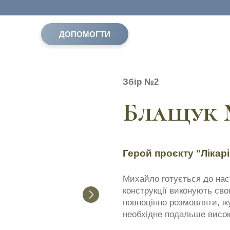
ДОПОМОГТИ
Збір №2
Блащук 
Герой проєкту "Лікарі
Михайло готується до нас
конструкції виконують сво
повноцінно розмовляти, ж
необхідне подальше висок