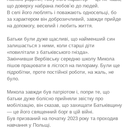
що доверху набрана любовʼю до людей.
В селі його люблять і поважають односельці, бо
за характером він доброзичливий, завжди прийде
на допомогу, веселий і любить життя.
Батьки були дуже щасливі, що найменший син
залишається з ними, коли старші діти
«повилітали з батьківського гнізда».
Закінчивши Вербівську середню школу Микола
пішов працювати в лісгосп на пилораму. Були ще
підробітки, проте постійної роботи, на жаль, не
було.
Микола завжди був патріотом і, попри те, що
батьки дуже болісно прийняли звістку про
мобілізацію, він сказав, що захищати Батьківщину
— це його священний борг в цій війні.
Був призваний на початку 2023 року та проходив
навчання у Польщі.