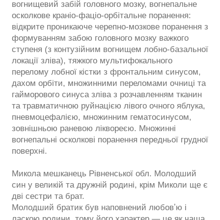
вогнищевий забій головного мозку, вогнепальне
осколкове краніо-фаціо-орбітальне поранення:
відкрите проникаюче черепно-мозкове поранення з
формуванням забою головного мозку важкого
ступеня (з контузійним вогнищем лобно-базальної
локації зліва), тяжкого мультифокального
перелому лобної кістки з фронтальним синусом,
дахом орбіти, множинними переломами очниці та
гайморового синуса зліва з розчавленням тканин
та травматичною руйнацією лівого очного яблука,
пневмоцефалією, множинним гематосинусом,
зовнішньою раневою ліквореєю. Множинні
вогнепальні осколкові поранення передньої грудної
поверхні.
Микола мешканець Рівненської обл. Молодший
син у великій та дружній родині, крім Миколи ще є
дві сестри та брат.
Молодший братик був наповнений любовʼю і
ласкою родини, тому його характер — це як чаша,