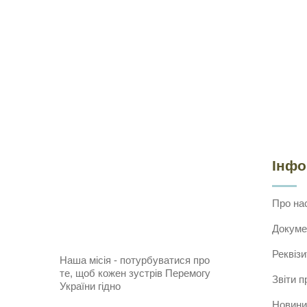
Інф
Про на
Докуме
Реквізи
Наша місія - потурбуватися про
те, щоб кожен зустрів Перемогу
Звіти п
України гідно
Новини