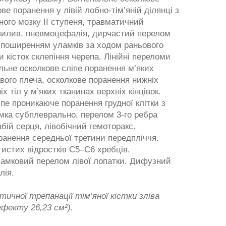
е поранення у лівій лобно-тім’яній ділянці з
ого мозку ІІ ступеня, травматичний
вилив, пневмоцефалія, дирчастий перелом
 із поширенням уламків за ходом раньового
 кісток склепіння черепа. Лінійні переломи
льне осколкове сліпе поранення м’яких
вого плеча, осколкове поранення нижніх
іх тіл у м’яких тканинах верхніх кінцівок.
пе проникаюче поранення грудної клітки з
мка субплеврально, перелом 3-го ребра
забій серця, лівобічний гемоторакс.
ранення середньої третини передпліччя.
истих відростків С5–С6 хребців.
амковий перелом лівої лопатки. Дифузний
лія.
ичної трепанації тім’яної кістки зліва
фекту 26,23 см²).