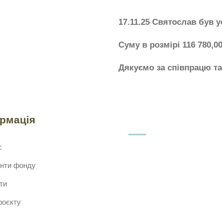
17.11.25 Святослав був 
Суму в розмірі 116 780,
Дякуємо за співпрацю т
ормація
с
нти фонду
ти
роєкту