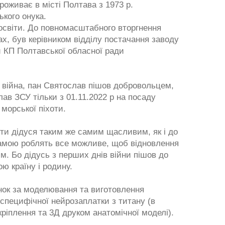
оживає в місті Полтава з 1973 р.
ького онука.
 освіти. До повномасштабного вторгнення
х, був керівником відділу постачання заводу
и КП Полтавської обласної ради
а війна, пан Святослав пішов добровольцем,
лав ЗСУ тільки з 01.11.2022 р на посаду
 морської піхоти.
ти дідуся таким же самим щасливим, як і до
мамою роблять все можливе, щоб відновлення
. Бо дідусь з перших днів війни пішов до
ю країну і родину.
нок за моделювання та виготовлення
тспецифічної нейрозаплатки з титану (в
кріплення та 3Д друком анатомічної моделі).