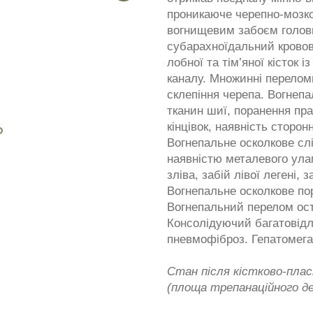
проникаюче черепно-мозков
вогнищевим забоєм головн
субарахноїдальний крово
лобної та тім’яної кісток
каналу. Множинні переломи
склепіння черепа. Вогнепа
тканин шиї, поранення пра
кінцівок, наявність сторонн
Вогнепальне осколкове слі
наявністю металевого ула
зліва, забій лівої легені, 
Вогнепальне осколкове по
Вогнепальний перелом ост
Консолідуючий багатовідл
пневмофіброз. Гепатомега
Стан після кістково-пласт
(площа трепанаційного де