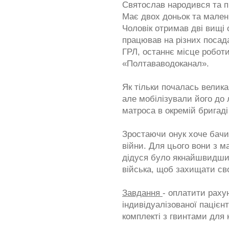
Святослав народився та пр
Має двох доньок та мален
Чоловік отримав дві вищі
працював на різних посада
ГРЛ, останнє місце робот
«Полтававодоканал».
Як тільки почалась велик
але мобілізували його до 
матроса в окремій бригаді
Зростаючи онук хоче бачи
війни. Для цього вони з 
дідуся було якнайшвидшим
війська, щоб захищати сво
Завдання
- оплатити раху
індивідуалізованої пацієн
комплекті з гвинтами для 