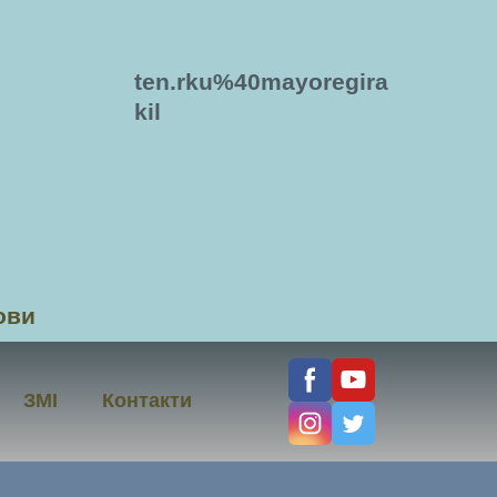
ten.rku%40mayoregira
kil
ови
ЗМІ
Контакти