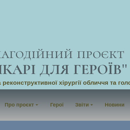
лагодійний проєкт
ІКАРІ ДЛЯ ГЕРОЇВ
"
 реконструктивної хірургії обличчя та гол
Про проєкт
Герої
Звіти
Новини