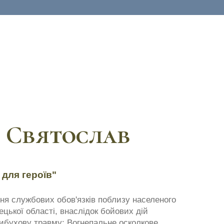
 Святослав
 для героїв"
ння службових обов'язків поблизу населеного
цької області, внаслідок бойових дій
ибухову травму: Вогнепальне осколкове