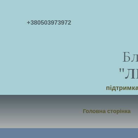
+
380503973972
Б
"
Л
підтримка
Головна сторінка