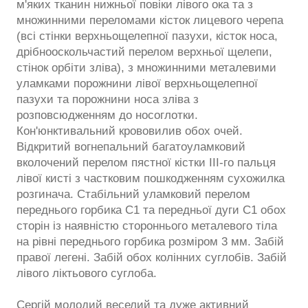
м'яких тканин нижньої повіки лівого ока та з
множинними переломами кісток лицевого черепа
(всі стінки верхньощелепної пазухи, кісток носа,
дрібнооскольчастий перелом верхньої щелепи,
стінок орбіти зліва), з множинними металевими
уламками порожнини лівої верхньощелепної
пазухи та порожнини носа зліва з
розповсюдженням до носоглотки.
Кон'юнктивальний крововилив обох очей.
Відкритий вогнепальний багатоуламковий
вколочений перелом пястної кістки ІІІ-го пальця
лівої кисті з частковим пошкодженням сухожилка
розгинача. Стабільний уламковий перелом
переднього горбика С1 та передньої дуги С1 обох
сторін із наявністю стороннього металевого тіла
на рівні переднього горбика розміром 3 мм. Забій
правої легені. Забій обох колінних суглобів. Забій
лівого ліктьового суглоба.
Сергій молодий веселий та дуже активний