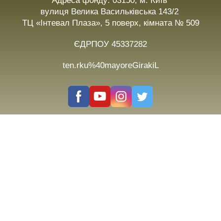
Адреса фонду: 03150, м. Київ
вулиця Велика Васильківська 143/2
ТЦ «Інтевал Плаза», 5 поверх, кімната № 509
ЄДРПОУ 45337282
ten.rku%40mayoreGirakiL