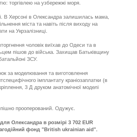
тю: торгівлею на узбережжі моря.
. В Херсоні в Олександра залишилась мама,
ільнення міста та навіть після виходу на
ти на Укрзалізниці.
торгнення чоловік виїхав до Одеси та в
льцем пішов до війська. Захищав Батьківщину
батальйоні ЗСУ.
нок за моделювання та виготовлення
нтспецифічного імплантату краніозаплатки (в
кріплення, 3 Д друком анатомічної моделі
спішно прооперований. Одужує.
для Олександра в розмірі 3 702 EUR
одійний фонд "British ukrainian aid".