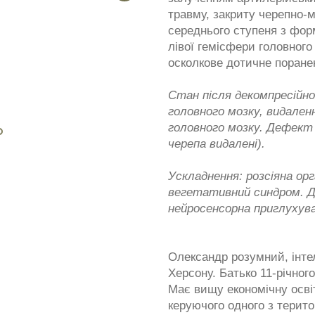
травму, закриту черепно-м
середнього ступеня з фор
лівої гемісфери головного
осколкове дотичне поране
Стан після декомпресійної
головного мозку, видален
головного мозку. Дефект 
черепа видалені).
Ускладнення: розсіяна ор
вегетативний синдром. Ди
нейросенсорна приглухув
Олександр розумний, інтел
Херсону. Батько 11-річного
Має вищу економічну осві
керуючого одного з терит