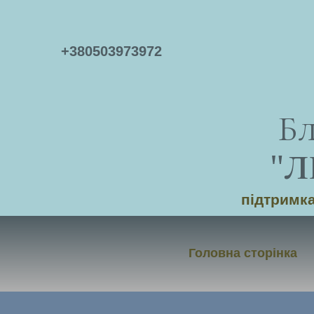
+
380503973972
Б
"
Л
підтримка
Головна сторінка