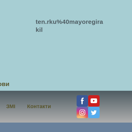
ten.rku%40mayoregira
kil
ови
ЗМІ
Контакти