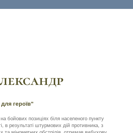
Олександр
 для героїв"
на бойових позиціях біля населеного пункту
ті, в результаті штурмових дій противника, з
х та мінометних обстрілів, отримав вибухову