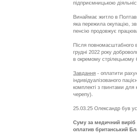
підприємницькою діяльніс
Винаймає житло в Полтаві
яка пережила окупацію, зв
пенсію продовжує працюва
Після повномасштабного в
грудні 2022 року доброво
в окремому стрілецькому 
Завдання
- оплатити раху
індивідуалізованого паціє
комплекті з гвинтами для 
черепу).
25.03.25 Олександр був у
Суму за медичний виріб 
оплатив британський Благ