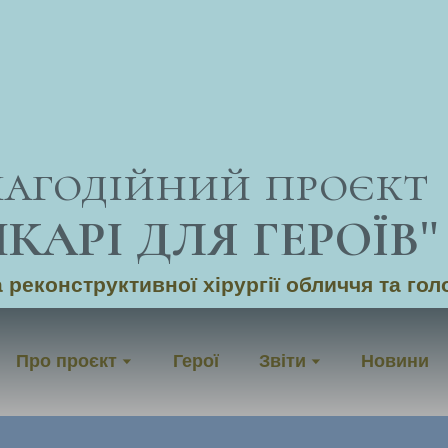
лагодійний проєкт
ІКАРІ ДЛЯ ГЕРОЇВ
"
 реконструктивної хірургії обличчя та гол
Про проєкт
Герої
Звіти
Новини