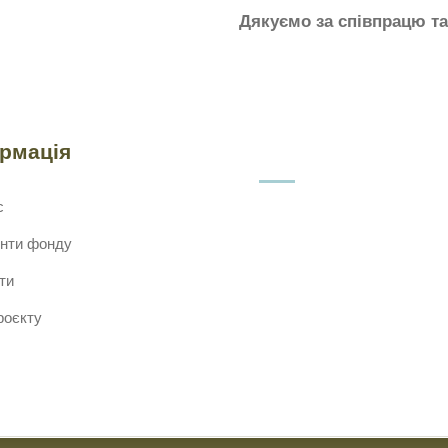
Дякуємо за співпрацю т
ормація
с
нти фонду
ти
роєкту