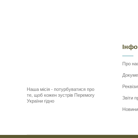
Інф
Про на
Докуме
Реквізи
Наша місія - потурбуватися про
те, щоб кожен зустрів Перемогу
Звіти п
України гідно
Новини