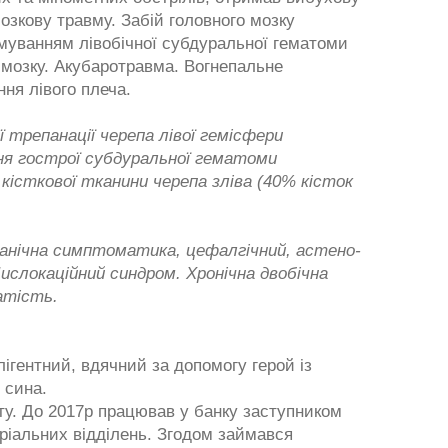
озкову травму. Забій головного мозку
муванням лівобічної субдуральної гематоми
 мозку. Акубаротравма. Вогнепальне
ння лівого плеча.
 трепанації черепа лівої гемісфери
ня гострої субдуральної гематоми
кісткової тканини черепа зліва (40% кісток
ганічна симптоматика, цефалгічний, астено-
слокаційний синдром. Хронічна двобічна
атість.
ігентний, вдячний за допомогу герой із
 сина.
ту. До 2017р працював у банку заступником
оріальних відділень. Згодом займався