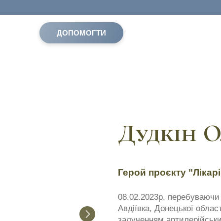
ДОПОМОГТИ
Дудкін 
Герой проєкту "Лікарі
08.02.2023р. перебуваючи 
Авдіївка, Донецької облас
залученням артилерійськи