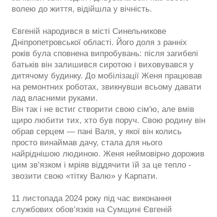
волею до життя, відійшла у вічність.
Євгеній народився в місті Синельникове
Дніпропетровської області. Його доля з ранніх
років була сповнена випробувань: після загибелі
батьків він залишився сиротою і виховувався у
дитячому будинку. До мобілізації Женя працював
на ремонтних роботах, звикнувши всьому давати
лад власними руками.
Він так і не встиг створити свою сім'ю, але вмів
щиро любити тих, хто був поруч. Свою родину він
обрав серцем — пані Валя, у якої він колись
просто винаймав дачу, стала для нього
найріднішою людиною. Женя неймовірно дорожив
цим зв’язком і мріяв віддячити їй за це тепло -
звозити свою «тітку Валю» у Карпати.
11 листопада 2024 року під час виконання
службових обов’язків на Сумщині Євгеній