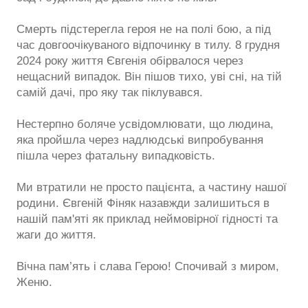
Смерть підстерегла героя не на полі бою, а під
час довгоочікуваного відпочинку в тилу. 8 грудня
2024 року життя Євгенія обірвалося через
нещасний випадок. Він пішов тихо, уві сні, на тій
самій дачі, про яку так піклувався.
Нестерпно боляче усвідомлювати, що людина,
яка пройшла через надлюдські випробування
пішла через фатальну випадковість.
Ми втратили не просто пацієнта, а частину нашої
родини. Євгеній Фіняк назавжди залишиться в
нашій пам'яті як приклад неймовірної гідності та
жаги до життя.
Вічна пам’ять і слава Герою! Спочивай з миром,
Женю.