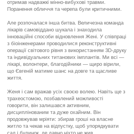
отримав надважкі мінно-вибухові травми.
Поранення обличчя та черепа були критичними.
Але розпочалася інша битва. Величезна команда
лікарів самовіддано шукала і знаходила
інноваційні способи відновлення Жені. У співпраці
з біоінженерами проводилися реконструктивні
операції світового рівня з використанням 3D-друку
та індивідуальних титанових імплантів. Ми всі —
лікарі, волонтери, благодійники — щиро вірили,
що Євгеній матиме шанс на довге та щасливе
життя.
Женя і сам вражав усіх своєю волею. Навіть ще з
трахеостомою, позбавлений можливості
говорити, він залишався активним,
дисциплінованим та дуже охайним. Він
продовжував мріяти: збирав гроші на власне
житло та чекав на відпустку, щоб упорядкувати
сад і будинок, де давно ніхто не жив.