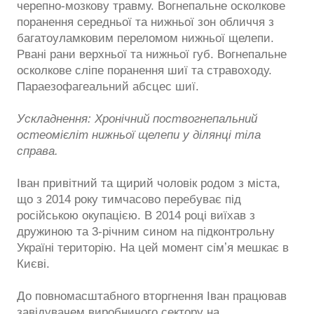
черепно-мозкову травму. Вогнепальне осколкове
поранення середньої та нижньої зон обличчя з
багатоуламковим переломом нижньої щелепи.
Рвані рани верхньої та нижньої губ. Вогнепальне
осколкове сліпе поранення шиї та стравоходу.
Параезофагеальний абсцес шиї.
Ускладнення: Хронічний поствогнепальний
остеомієліт нижньої щелепи у ділянці тіла
справа.
Іван привітний та щирий чоловік родом з міста,
що з 2014 року тимчасово перебуває під
російською окупацією. В 2014 році виїхав з
дружиною та 3-річним сином на підконтрольну
Україні територію. На цей момент сімʼя мешкає в
Києві.
До повномасштабного вторгнення Іван працював
завідувачем виробничого сектору на