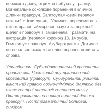
ворожого дрону, отримав вибухову травму:
Вогнепальне осколкове поранення виличної
ділянки праворуч. Багатоуламковий перелом
нижньої стінки очниці. Уламкові переломи всіх
стінок правої гайморової пазухи та верхньої
щелепи праворуч зі зміщенням. Травматична
екстракція (перелом коронок) 13, 14 зубів.
Гемосинус праворуч. Акубаротравма. Дотичне
вогнепальне осколкове сліпе поранення живота
справа.
Ускладнення: Субкон'юктивальний крововилив
правого ока. Частковий внутрішньоочний
крововилив (праворуч). Субдуральний рідинний
вміст над правою лобно-тім'яною ділянкою без
ознак гострої патології головного мозку.
Післятравматична нориця виличної ділянки
праворуч. Посттравматичний больовий
синдром.