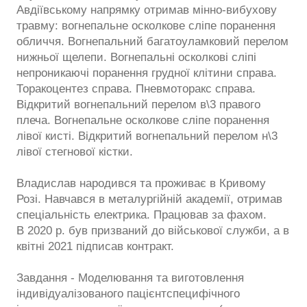
Авдіївському напрямку отримав мінно-вибухову
травму: вогнепальне осколкове сліпе поранення
обличчя. Вогнепальний багатоуламковий перелом
нижньої щелепи. Вогнепальні осколкові сліпі
непроникаючі поранення грудної клітини справа.
Торакоцентез справа. Пневмоторакс справа.
Відкритий вогнепальний перелом в\3 правого
плеча. Вогнепальне осколкове сліпе поранення
лівої кисті. Відкритий вогнепальний перелом н\3
лівої стегнової кістки.
Владислав народився та проживає в Кривому
Розі. Навчався в металургійній академії, отримав
спеціальність електрика. Працював за фахом.
В 2020 р. був призваний до військової служби, а в
квітні 2021 підписав контракт.
Завдання - Моделювання та виготовлення
індивідуалізованого пацієнтспецифічного