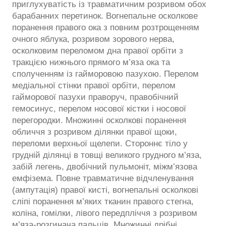
приглухуватість із травматичним розривом обох
барабанних перетинок. Вогнепальне осколкове
поранення правого ока з повним розтрощенням
очного яблука, розривом зорового нерва,
осколковим переломом дна правої орбіти з
тракцією нижнього прямого м’яза ока та
сполученням із гайморовою пазухою. Перелом
медіальної стінки правої орбіти, перелом
гайморової пазухи праворуч, правобічний
гемосинус, перелом носової кістки і носової
перегородки. Множинні осколкові поранення
обличчя з розривом ділянки правої щоки,
переломи верхньої щелепи. Стороннє тіло у
грудній ділянці в товщі великого грудного м’яза,
забій легень, двобічний пульмоніт, міжм’язова
емфізема. Повне травматичне відчленування
(ампутація) правої кисті, вогнепальні осколкові
сліпі поранення м’яких тканин правого стегна,
коліна, гомілки, лівого передпліччя з розривом
м’яза-розгинача пальців. Множинні дрібні