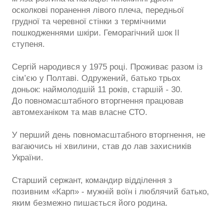
осколкові поранення лівого плеча, передньої
грудної та черевної стінки з термічними
пошкодженнями шкіри. Геморагічний шок ІІ
ступеня.
Сергій народився у 1975 році. Проживає разом із
сім’єю у Полтаві. Одружений, батько трьох
доньок: наймолодшій 11 років, старшій - 30.
До повномасштабного вторгнення працював
автомеханіком та мав власне СТО.
У перший день повномасштабного вторгнення, не
вагаючись ні хвилини, став до лав захисників
України.
Старший сержант, командир відділення з
позивним «Карп» - мужній воїн і люблячий батько,
яким безмежно пишається його родина.