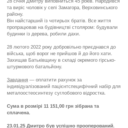
28 січня Дмитру виповниться 45 років. Народився
та виріс чоловік у селі Замагора, Верховинського
району.
Він найстарший із чотирьох братів. Все життя
пропрацював на будівництві столяром: будували
будинки із дерева, робили дахи.
28 лютого 2022 року добровільно приєднався до
війська, щоб ворог не прийшов й до його хати.
Захищав Батьківщину в складі окремого гірсько-
штурмового батальйону.
Завдання
— оплатити рахунок за
індивідуалізований пацієнтспецифічний набір для
металоостеосинтезу суглобового відростка.
Сума в розмірі 11 151,00 грн зібрана та
сплачена.
23.01.25 Дмитро був успішно прооперований.