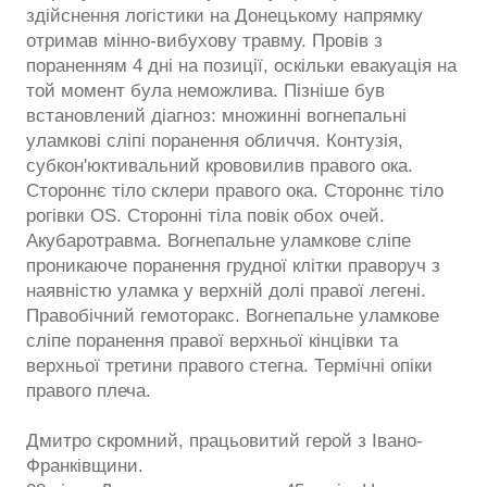
здійснення логістики на Донецькому напрямку
отримав мінно-вибухову травму. Провів з
пораненням 4 дні на позиції, оскільки евакуація на
той момент була неможлива. Пізніше був
встановлений діагноз: множинні вогнепальні
уламкові сліпі поранення обличчя. Контузія,
субкон'юктивальний крововилив правого ока.
Стороннє тіло склери правого ока. Стороннє тіло
рогівки OS. Сторонні тіла повік обох очей.
Акубаротравма. Вогнепальне уламкове сліпе
проникаюче поранення грудної клітки праворуч з
наявністю уламка у верхній долі правої легені.
Правобічний гемоторакс. Вогнепальне уламкове
сліпе поранення правої верхньої кінцівки та
верхньої третини правого стегна. Термічні опіки
правого плеча.
Дмитро скромний, працьовитий герой з Івано-
Франківщини.