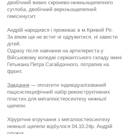
двобічний вивих скронево-нижньощелепного
суглоба, двобічний верхньощелепний
гемісинусит.
Андрій народився і проживає в м.Кривий Ріг.
За віком ще не встиг ні одружитися, ні завести
дітей.
Одразу після навчання на артилериста у
Військовому коледжі сержантського складу імені
Гетьмана Петра Сагайдачного, потрапив на
фронт.
Завдання
— оплатити індивідуалізований
пацієнспецифічний набір реконструктивних
пластин для металоостеосинтезу нижньої
щелепи.
Хірургічне втручання з металоостеосинтезу
нижньої щелепи відбулося 04.10.24р. Андрій
одужує.