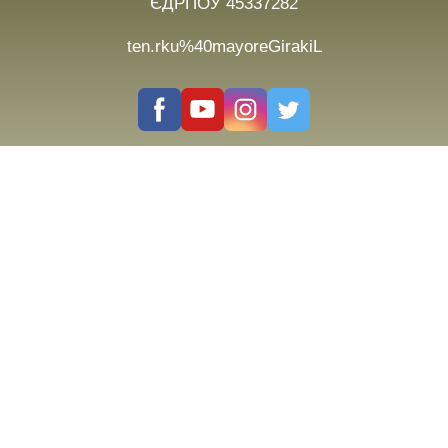
ЄДРПОУ 45337282
ten.rku%40mayoreGirakiL