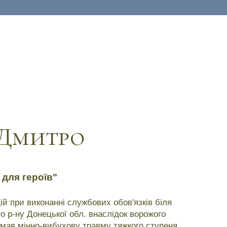
 Дмитро
 для героїв"
дій при виконанні службових обов'язків біля
го р-ну Донецької обл. внаслідок ворожого
имав мінно-вибухову травму тяжкого ступеня.