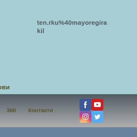
ten.rku%40mayoregira
kil
ови
ЗМІ
Контакти