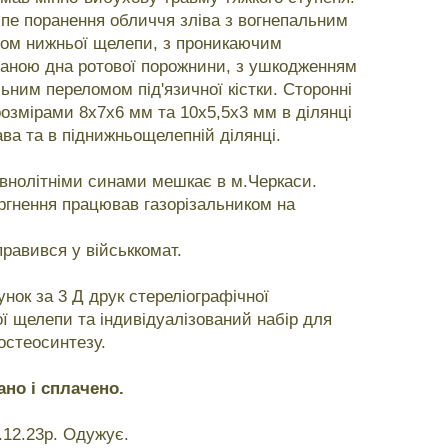
іпе поранення обличчя зліва з вогнепальним
ом нижньої щелепи, з проникаючим
аною дна ротової порожнини, з ушкодженням
льним переломом під'язичної кістки. Сторонні
розмірами 8х7х6 мм та 10х5,5х3 мм в ділянці
ва та в піднижньощелепній ділянці.
внолітніми синами мешкає в м.Черкаси.
гнення працював газорізальником на
правився у військкомат.
нок за 3 Д друк стереліографічної
ї щелепи та індивідуалізований набір для
остеосинтезу.
ано і сплачено.
12.23р. Одужує.