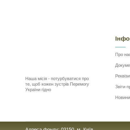
Інф
Про на
Докуме
Реквізи
Наша місія - потурбуватися про
те, щоб кожен зустрів Перемогу
Звіти п
України гідно
Новини
Адреса фонду: 03150, м. Київ