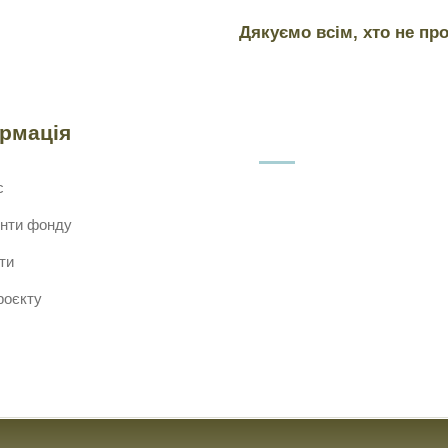
Дякуємо всім, хто не пр
ормація
с
нти фонду
ти
роєкту