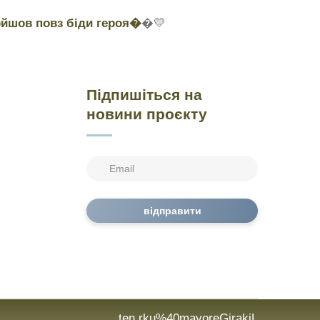
ойшов повз біди героя�
�💛
Підпишіться на
новини проєкту
відправити
ten.rku%40mayoreGirakiL