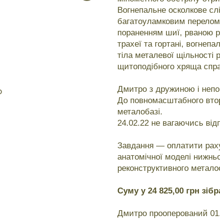
Вогнепальне осколкове сл
багатоуламковим перелом
пораненням шиї, рваною р
трахеї та гортані, вогнепа
тіла металевої щільності 
щитоподібного хряща спра
Дмитро з дружиною і непо
До повномасштабного втор
металобазі.
24.02.22 не вагаючись від
Завдання — оплатити раху
анатомічної моделі нижньо
реконструктивного метало
Суму у 24 825,00 грн зібр
Дмитро прооперований 01.