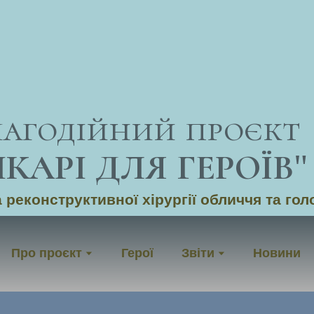
лагодійний проєкт
ІКАРІ ДЛЯ ГЕРОЇВ
"
 реконструктивної хірургії обличчя та гол
Про проєкт
Герої
Звіти
Новини