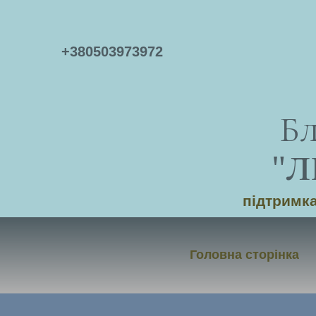
+
380503973972
Б
"
Л
підтримка
Головна сторінка