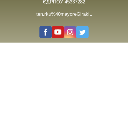
ЄДРПОУ 45337282
ten.rku%40mayoreGirakiL