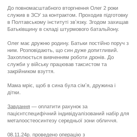
До повномасштабного вторгнення Олег 2 роки
служив в ЗСУ за контрактом. Проходив підготовку
в Полтавському інституті звʼязку. Згодом захищав
Батьківщину в складі штурмового батальйону.
Олег має дружню родину. Батьки постійно поруч з
ним. Розповідають, що син дуже допитливий.
Захоплюється вивченням роботи дронів. До
служби у війську працював таксистом та
закрійником взуття.
Мама мріє, щоб в сина була сімʼя, дружина і
дітки.
Завдання
— оплатити рахунок за
пацієнтспецифічний індивідуалізований набір для
металоостеосинтезу середньої зони обличчя.
08.11.24р. проведено операцію з