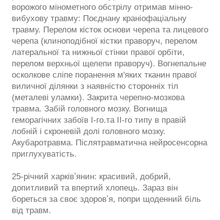
ворожого мінометного обстрілу отримав мінно-
вибухову травму: Поєднану краніофаціальну
травму. Перелом кісток основи черепа та лицевого
черепа (клиноподібної кістки праворуч, перелом
латеральної та нижньої стінки правої орбіти,
перелом верхньої щелепи праворуч). Вогнепальне
осколкове сліпе поранення м'яких тканин правої
виличної ділянки з наявністю сторонніх тіл
(металеві уламки). Закрита черепно-мозкова
травма. Забій головного мозку. Вогнища
геморагічних забоїв І-го.та ІІ-го типу в правій
лобній і скроневій долі головного мозку.
Акубаротравма. Післятравматична нейросенсорна
приглухуватість.
25-річний харківʼянин: красивий, добрий,
допитливий та впертий хлопець. Зараз він
бореться за своє здоровʼя, попри щоденний біль
від травм.