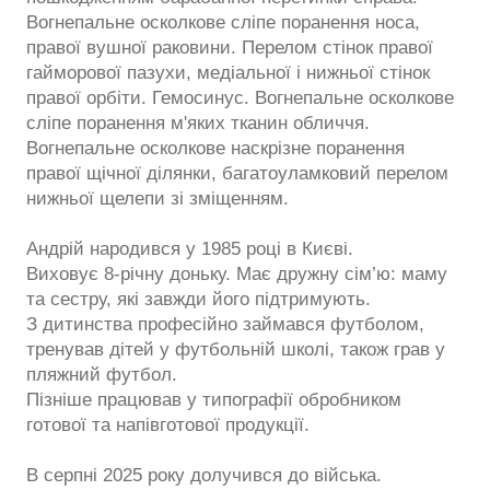
Вогнепальне осколкове сліпе поранення носа,
правої вушної раковини. Перелом стінок правої
гайморової пазухи, медіальної і нижньої стінок
правої орбіти. Гемосинус. Вогнепальне осколкове
сліпе поранення м'яких тканин обличчя.
Вогнепальне осколкове наскрізне поранення
правої щічної ділянки, багатоуламковий перелом
нижньої щелепи зі зміщенням.
Андрій народився у 1985 році в Києві.
Виховує 8-річну доньку. Має дружну сім’ю: маму
та сестру, які завжди його підтримують.
З дитинства професійно займався футболом,
тренував дітей у футбольній школі, також грав у
пляжний футбол.
Пізніше працював у типографії обробником
готової та напівготової продукції.
В серпні 2025 року долучився до війська.