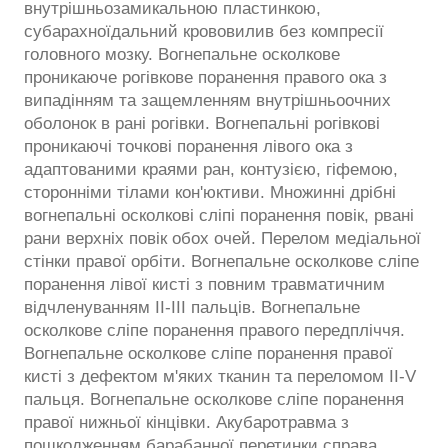
внутрішньозамикальною пластинкою,
субарахноїдальний крововилив без компресії
головного мозку. Вогнепальне осколкове
проникаюче рогівкове поранення правого ока з
випадінням та защемленням внутрішньоочних
оболонок в рані рогівки. Вогнепальні рогівкові
проникаючі точкові поранення лівого ока з
адаптованими краями ран, контузією, гіфемою,
сторонніми тілами кон'юктиви. Множинні дрібні
вогнепальні осколкові сліпі поранення повік, рвані
рани верхніх повік обох очей. Перелом медіальної
стінки правої орбіти. Вогнепальне осколкове сліпе
поранення лівої кисті з повним травматичним
відчленуванням ІІ-ІІІ пальців. Вогнепальне
осколкове сліпе поранення правого передпліччя.
Вогнепальне осколкове сліпе поранення правої
кисті з дефектом м'яких тканин та переломом II-V
пальця. Вогнепальне осколкове сліпе поранення
правої нижньої кінцівки. Акубаротравма з
пошкодженням барабанної перетинки справа.