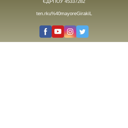
ЄДРПОУ 45337282
ten.rku%40mayoreGirakiL