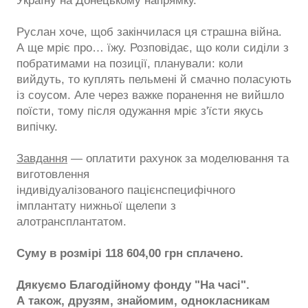
Україну на Донецькому напрямку.
Руслан хоче, щоб закінчилася ця страшна війна.
А ще мріє про… їжу. Розповідає, що коли сиділи з
побратимами на позиції, планували: коли
вийдуть, то куплять пельмені й смачно поласують
із соусом. Але через важке поранення не вийшло
поїсти, тому після одужання мріє з'їсти якусь
випічку.
Завдання
— оплатити рахунок за моделювання та
виготовлення
індивідуалізованого пацієнспецифічного
імплантату нижньої щелепи з
алотрансплантатом.
Суму в розмірі 118 604,00 грн сплачено.
Дякуємо Благодійному фонду "На часі".
А також, друзям, знайомим, однокласникам