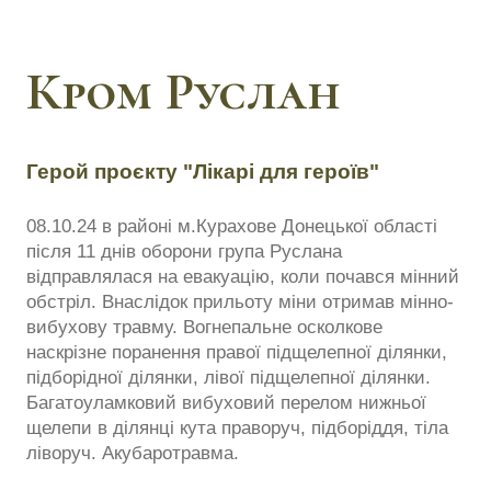
Кром Руслан
Герой проєкту "Лікарі для героїв"
08.10.24 в районі м.Курахове Донецької області
після 11 днів оборони група Руслана
відправлялася на евакуацію, коли почався мінний
обстріл. Внаслідок прильоту міни отримав мінно-
вибухову травму. Вогнепальне осколкове
наскрізне поранення правої підщелепної ділянки,
підборідної ділянки, лівої підщелепної ділянки.
Багатоуламковий вибуховий перелом нижньої
щелепи в ділянці кута праворуч, підборіддя, тіла
ліворуч. Акубаротравма.