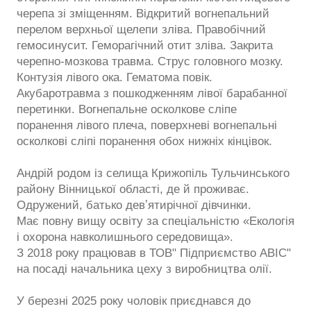
черепа зі зміщенням. Відкритий вогнепальний
перелом верхньої щелепи зліва. Правобічний
гемосинусит. Геморагічний отит зліва. Закрита
черепно-мозкова травма. Струс головного мозку.
Контузія лівого ока. Гематома повік.
Акубаротравма з пошкодженням лівої барабанної
перетинки. Вогнепальне осколкове сліпе
поранення лівого плеча, поверхневі вогнепальні
осколкові сліпі поранення обох нижніх кінцівок.
Андрій родом із селища Крижопіль Тульчинського
району Вінницької області, де й проживає.
Одружений, батько девʼятирічної дівчинки.
Має повну вищу освіту за спеціальністю «Екологія
і охорона навколишнього середовища».
З 2018 року працював в ТОВ" Підприємство АВІС"
на посаді начальника цеху з виробництва олії.
У березні 2025 року чоловік приєднався до