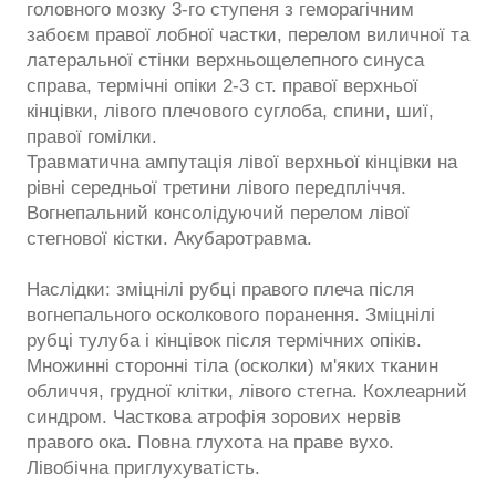
головного мозку 3-го ступеня з геморагічним
забоєм правої лобної частки, перелом виличної та
латеральної стінки верхньощелепного синуса
справа, термічні опіки 2-3 ст. правої верхньої
кінцівки, лівого плечового суглоба, спини, шиї,
правої гомілки.
Травматична ампутація лівої верхньої кінцівки на
рівні середньої третини лівого передпліччя.
Вогнепальний консолідуючий перелом лівої
стегнової кістки. Акубаротравма.
Наслідки: зміцнілі рубці правого плеча після
вогнепального осколкового поранення. Зміцнілі
рубці тулуба і кінцівок після термічних опіків.
Множинні сторонні тіла (осколки) м'яких тканин
обличчя, грудної клітки, лівого стегна. Кохлеарний
синдром. Часткова атрофія зорових нервів
правого ока. Повна глухота на праве вухо.
Лівобічна приглухуватість.