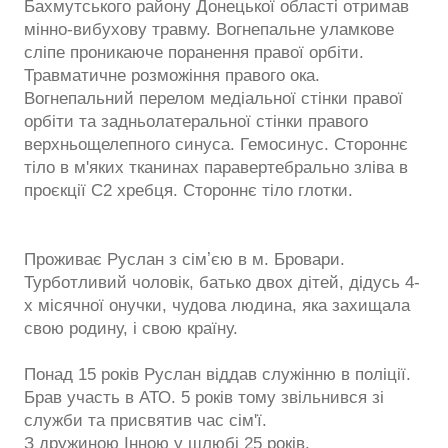
Бахмутського району Донецької області отримав
мінно-вибухову травму. Вогнепальне уламкове
сліпе проникаюче поранення правої орбіти.
Травматичне розможіння правого ока.
Вогнепальний перелом медіальної стінки правої
орбіти та задньолатеральної стінки правого
верхньощелепного синуса. Гемосинус. Стороннє
тіло в м'яких тканинах паравертебрально зліва в
проєкції С2 хребця. Стороннє тіло глотки.
Проживає Руслан з сімʼєю в м. Бровари.
Турботливий чоловік, батько двох дітей, дідусь 4-
х місячної онучки, чудова людина, яка захищала
свою родину, і свою країну.
Понад 15 років Руслан віддав служінню в поліції.
Брав участь в АТО. 5 років тому звільнився зі
служби та присвятив час сім'ї.
З дружиною Інною у шлюбі 25 років.