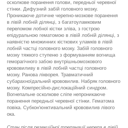
осколкове поранення голови, передньої черевної
стінки. Дифузний забій головного мозку.
Проникаюче дотичне черепно-мозкове поранення
в лівій лобній ділянці, з багатоуламковим
переломом лобної кістки зліва, з гострою
епідуральною гематомою в лівій лобній ділянці, з
наявністю множинних кісткових уламків в лівій
лобній частці головного мозку. Забій головного
мозку тяжкого ступеню з формуванням вогнища
геморагічного забою внутрішньомозкового
крововиливу в лівій лобній частці головного
мозку. Ранова лікворея. Травматичний
субарахноїдальний крововилив. Набряк головного
мозку. Компресійно-дислокаційний синдром.
Вогнепальне осколкове сліпе непроникаюче
поранення передньої черевної стінки. Гематома
повіка. Субкон'юнктивальний крововилив лівого
ока.
Стан після резекційної трепанації черепа в лівій