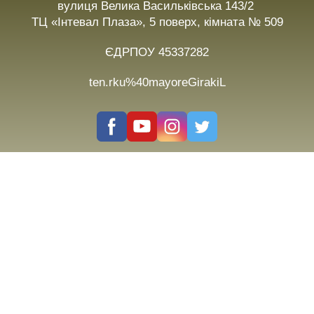
вулиця Велика Васильківська 143/2
ТЦ «Інтевал Плаза», 5 поверх, кімната № 509
ЄДРПОУ 45337282
ten.rku%40mayoreGirakiL