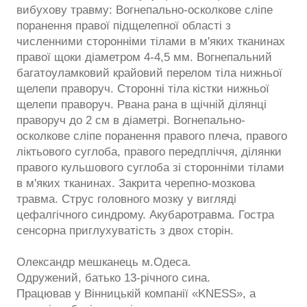
вибухову травму: Вогнепально-осколкове сліпе
поранення правої підщелепної області з
численними сторонніми тілами в м'яких тканинах
правої щоки діаметром 4-4,5 мм. Вогнепальний
багатоуламковий крайовий перелом тіла нижньої
щелепи праворуч. Сторонні тіла кістки нижньої
щелепи праворуч. Рвана рана в щічній ділянці
праворуч до 2 см в діаметрі. Вогнепально-
осколкове сліпе поранення правого плеча, правого
ліктьового суглоба, правого передпліччя, ділянки
правого кульшового суглоба зі сторонніми тілами
в м'яких тканинах. Закрита черепно-мозкова
травма. Струс головного мозку у вигляді
цефалгічного синдрому. Акубаротравма. Гостра
сенсорна приглухуватість з двох сторін.
Олександр мешканець м.Одеса.
Одружений, батько 13-річного сина.
Працював у Вінницькій компанії «KNESS», а