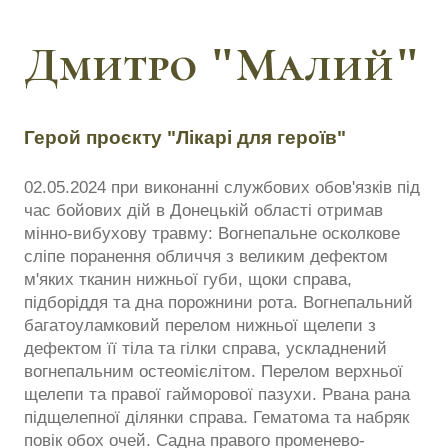
Дмитро "Малий"
Герой проєкту "Лікарі для героїв"
02.05.2024 при виконанні службових обов'язків під
час бойових дій в Донецькій області отримав
мінно-вибухову травму: Вогнепальне осколкове
сліпе поранення обличчя з великим дефектом
м'яких тканин нижньої губи, щоки справа,
підборіддя та дна порожнини рота. Вогнепальний
багатоуламковий перелом нижньої щелепи з
дефектом її тіла та гілки справа, ускладнений
вогнепальним остеомієлітом. Перелом верхньої
щелепи та правої гайморової пазухи. Рвана рана
підщелепної ділянки справа. Гематома та набряк
повік обох очей. Садна правого променево-