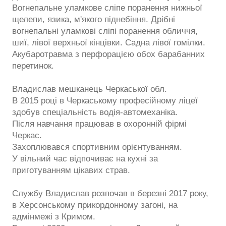
Вогнепальне уламкове сліпе поранення нижньої
щелепи, язика, м'якого піднебіння. Дрібні
вогнепальні уламкові сліпі поранення обличчя,
шиї, лівої верхньої кінцівки. Садна лівої гомілки.
Акубаротравма з перфорацією обох барабанних
перетинок.
Владислав мешканець Черкаської обл.
В 2015 році в Черкаському професійному ліцеї
здобув спеціальність водія-автомеханіка.
Після навчання працював в охоронній фірмі
Черкас.
Захоплювався спортивним орієнтуванням.
У вільний час відпочиває на кухні за
приготуванням цікавих страв.
Службу Владислав розпочав в березні 2017 року,
в Херсонському прикордонному загоні, на
адмінмежі з Кримом.