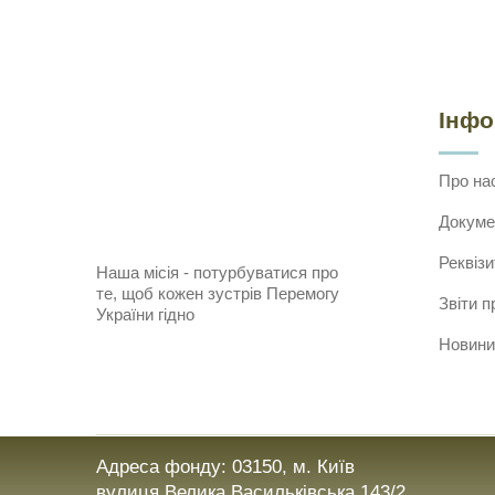
Інф
Про на
Докуме
Реквізи
Наша місія - потурбуватися про
те, щоб кожен зустрів Перемогу
Звіти п
України гідно
Новини
Адреса фонду: 03150, м. Київ
вулиця Велика Васильківська 143/2