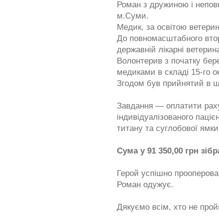
Роман з дружиною і непов
м.Суми.
Медик, за освітою ветерин
До повномасштабного втор
державній лікарні ветерин
Волонтерив з початку бер
медиками в складі 15-го о
Згодом був прийнятий в ш
Завдання — оплатити рах
індивідуалізованого паці
титану та суглобової ямки
Сума у 91 350,00 грн зіб
Герой успішно прооперован
Роман одужує.
Дякуємо всім, хто не прой