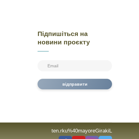
Підпишіться на
новини проєкту
відправити
ten.rku%40mayoreGirakiL