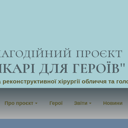
лагодійний проєкт
ІКАРІ ДЛЯ ГЕРОЇВ
"
 реконструктивної хірургії обличчя та гол
Про проєкт
Герої
Звіти
Новини