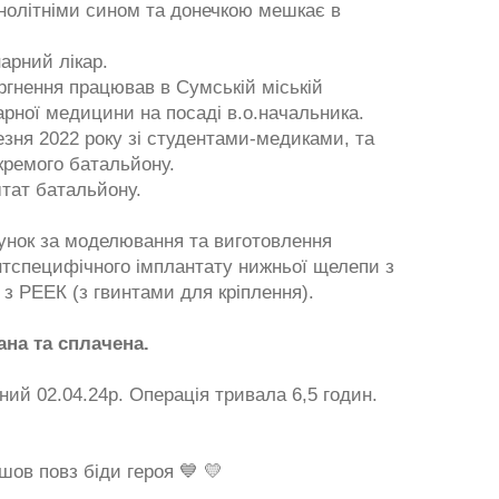
нолітніми сином та донечкою мешкає в
арний лікар.
гнення працював в Сумській міській
арної медицини на посаді в.о.начальника.
езня 2022 року зі студентами-медиками, та
кремого батальйону.
тат батальйону.
унок за моделювання та виготовлення
єнтспецифічного імплантату нижньої щелепи з
 з РЕЕК (з гвинтами для кріплення).
рана та сплачена.
ий 02.04.24р. Операція тривала 6,5 годин.
шов повз біди героя 💙 💛