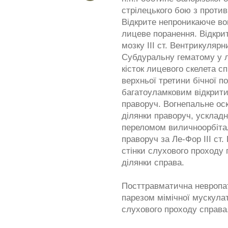
стрілецького бою з проти
Відкрите непроникаюче во
лицеве поранення. Відкрит
мозку ІІІ ст. Вентрикуляр
Субдуральну гематому у л
кісток лицевого скелета с
верхньої третини бічної п
багатоуламковим відкрити
праворуч. Вогнепальне ос
ділянки праворуч, усклад
переломом виличноорбітал
праворуч за Ле-Фор ІІІ ст
стінки слухового проходу
ділянки справа.
Посттравматична невропат
парезом мімічної мускула
слухового проходу справа