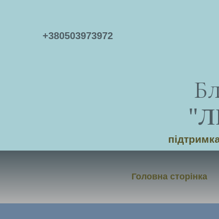
+
380503973972
Б
"
Л
підтримка
Головна сторінка