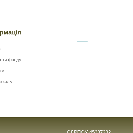
ормація
с
нти фонду
ти
роєкту
ЄДРПОУ 45337282