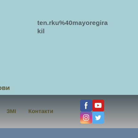
ten.rku%40mayoregira
kil
ови
ЗМІ
Контакти