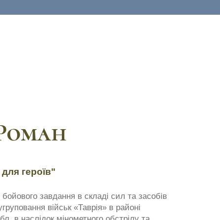
Роман
 для героїв"
я бойового завдання в складі сил та засобів
угруповання військ «Таврія» в районі
бл. в наслідок мінометного обстрілу та