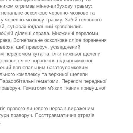
вником отримав мінно-вибухову травму:
гнепальне осколкове черепно-мозкове та
у черепно-мозкову травму. Забій головного
ний, субарахноїдальний крововилив.
обній ділянці справа. Множинні переломи
права. Вогнепальне осколкове сліпе поранення
оверхні шиї праворуч, ускладнений
м переломом кута та гілки нижньої щелепи
колкове сліпе поранення підочноямкової
нений вогнепальним багатоуламковим
ьного комплексу та верхньої щелепи
. Параорбітальні гематоми. Перелом передньої
 праворуч. Гематоми м'яких тканин привушної
ія правого лицевого нерва з вираженим
тури праворуч. Посттравматична атрезія
.