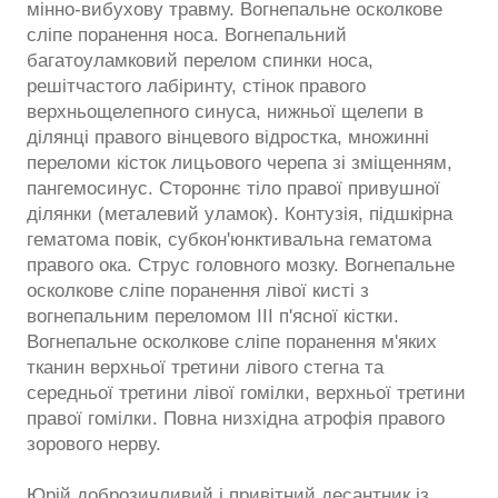
мінно-вибухову травму. Вогнепальне осколкове
сліпе поранення носа. Вогнепальний
багатоуламковий перелом спинки носа,
решітчастого лабіринту, стінок правого
верхньощелепного синуса, нижньої щелепи в
ділянці правого вінцевого відростка, множинні
переломи кісток лицьового черепа зі зміщенням,
пангемосинус. Стороннє тіло правої привушної
ділянки (металевий уламок). Контузія, підшкірна
гематома повік, субкон'юнктивальна гематома
правого ока. Струс головного мозку. Вогнепальне
осколкове сліпе поранення лівої кисті з
вогнепальним переломом III п'ясної кістки.
Вогнепальне осколкове сліпе поранення м'яких
тканин верхньої третини лівого стегна та
середньої третини лівої гомілки, верхньої третини
правої гомілки. Повна низхідна атрофія правого
зорового нерву.
Юрій доброзичливий і привітний десантник із