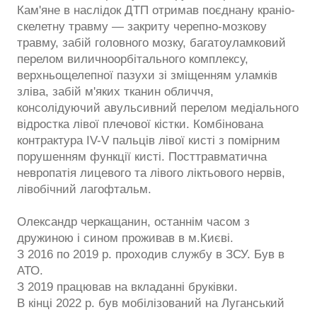
Кам'яне в наслідок ДТП отримав поєднану краніо-
скелетну травму — закриту черепно-мозкову
травму, забій головного мозку, багатоуламковий
перелом виличноорбітального комплексу,
верхньощелепної пазухи зі зміщенням уламків
зліва, забій м'яких тканин обличчя,
консолідуючий авульсивний перелом медіального
відростка лівої плечової кістки. Комбінована
контрактура IV-V пальців лівої кисті з помірним
порушенням функції кисті. Посттравматична
невропатія лицевого та лівого ліктьового нервів,
лівобічний лагофтальм.
Олександр черкащанин, останнім часом з
дружиною і сином проживав в м.Києві.
З 2016 по 2019 р. проходив службу в ЗСУ. Був в
АТО.
З 2019 працював на вкладанні бруківки.
В кінці 2022 р. був мобілізований на Луганський