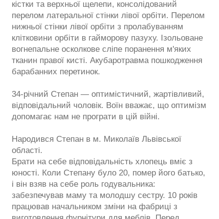
кістки та верхньої щелепи, консолідований
перелом латеральної стінки лівої орбіти. Перелом
нижньої стінки лівої орбіти з пролабуванням
клітковини орбіти в гайморову пазуху. Ізольоване
вогнепальне осколкове сліпе поранення м'яких
тканин правої кисті. Акубаротравма пошкодження
барабанних перетинок.
34-річний Степан — оптимістичний, жартівливий,
відповідальний чоловік. Воїн вважає, що оптимізм
допомагає нам не програти в цій війні.
Народився Степан в м. Миколаїв Львівської
області.
Брати на себе відповідальність хлопець вміє з
юності. Коли Степану було 20, помер його батько,
і він взяв на себе роль годувальника:
забезпечував маму та молодшу сестру. 10 років
працював начальником зміни на фабриці з
виготовлення фурнітури для меблів. Перед