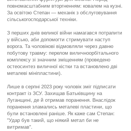
повномасштабним вторгненням: ковалем на кузні.
За освітою Степан — механік з обслуговування
сільськогосподарської техніки.
З перших днів великої війни намагався потрапити
у військо, аби допомогти стримувати наступ
ворога. Та чоловікові відмовляли через давню
побутову травму: перелом виличноорбітального
комплексу зі значним зміщенням (проведено
остеосинтез виличної кістки та встановлено дві
металеві мініпластини).
Лише в серпні 2023 року чоловік зміг підписати
контракт із ЗСУ. Захищав Батьківщину на
Луганщині, де й отримав поранення. Внаслідок
поранення зламались металеві пластини, що
були встановлені раніше. Як каже сам Степан:
"Удар був такий, що ніякий метал би не
витримав".