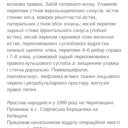
мозкова травма. Забій головного мозку. Уламкові
переломи стінок верхньощелепних синусів, кісток
спинки носа, комірок решітчастої кістки,
латеральних стінок обох очниць; косий перелом
задньої стінки фронтального синуса (лобної
кістки), косий перелом скроневої гілки виличної
кістки, переломовивих суглобового відростка
нижньої щелепи зліва, переломи 4–6 ребер справа
і 7–8 зліва, уламковий задній переломовивих
правого кульшового суглоба зі зміщенням уламка
і стегна дорзально. Пневмоцефалія,
пангемосинус, емфізема м’яких тканин лицьового
черепа і ретробульбарного простору, контузія
правої легені.
Ярослав народився у 1990 році на Чернігівщині.
Проживає в с. Софіївська Борщагівка на
Київщині.
Працював начальником відділу операційної якості