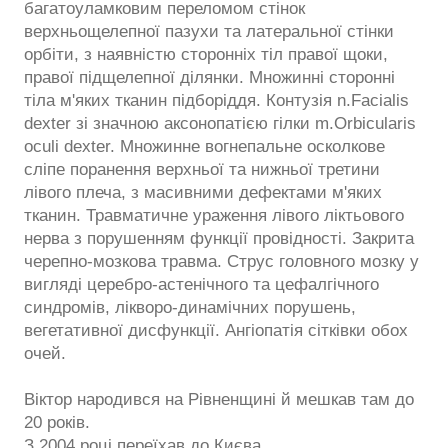
багатоуламковим переломом стінок
верхньощелепної пазухи та латеральної стінки
орбіти, з наявністю сторонніх тіл правої щоки,
правої підщелепної ділянки. Множинні сторонні
тіла м'яких тканин підборіддя. Контузія n.Facialis
dexter зі значною аксонопатією гілки m.Orbicularis
oculi dexter. Множинне вогнепальне осколкове
сліпе поранення верхньої та нижньої третини
лівого плеча, з масивними дефектами м'яких
тканин. Травматичне ураження лівого ліктьового
нерва з порушенням функції провідності. Закрита
черепно-мозкова травма. Струс головного мозку у
вигляді церебро-астенічного та цефалгічного
синдромів, лікворо-динамічних порушень,
вегетативної дисфункції. Ангіопатія сітківки обох
очей.
Віктор народився на Рівненщині й мешкав там до
20 років.
З 2004 році переїхав до Києва.