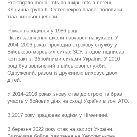
Prolongatio morbi: mts по шкірі, mts в легені.
Клінична група ІІ. Остеонекроз правої половини
тіла нижньої щелепи.
Роман народився у 1986 році.
Після закінчення школи навчався на кухаря. У
2004–2006 роках проходив строкову службу у
Військово-морських силах ЗСУ, згодом підписав
контракт зі Збройними силами України. У 2010
році був звільнений з військової служби.
Одружений, разом із дружиною виховує двох
дітей.
У 2014–2016 роках знову став до строю та брав
участь у бойових діях на сході України в зоні АТО.
З 2017 року працював водієм у Німеччині.
З березня 2022 року став на захист України.
Виконував бойові завдання на Херсонському,