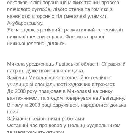
осколкові сліпі поранення м'яких тканин правого
плечового суглоба, лівого стегна та гомілки з
наявністю сторонніх тіл (металеві уламки).
Акубаротравму.
Як наслідок, хронічний травматичний остеомієліт
нижньої щелепи справа. Флегмона правої
нижньощелепної ділянки.
Микола уродженець Львівської області. Справжній
патріот, дуже позитивна людина.
Закінчив Миколаївське професійно-технічне
училище зі спеціальності художник-вітражист.
До 2008 року працював в Миколаєві на ринку
вантажником, та згодом повернувся на Львівщину.
В тому ж 2008 році одружився, народилися донька
і син.
Займався ремонтними роботами.
Останній час працював у Польщі будівельником
та маляром-штукатуром.