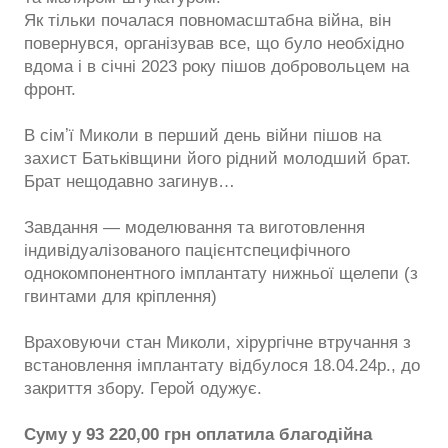
Як тільки почалася повномасштабна війна, він
повернувся, організував все, що було необхідно
вдома і в січні 2023 року пішов добровольцем на
фронт.
В сімʼї Миколи в перший день війни пішов на
захист Батьківщини його рідний молодший брат.
Брат нещодавно загинув…
Завдання — моделювання та виготовлення
індивідуалізованого пацієнтспецифічного
однокомпонентного імплантату нижньої щелепи (з
гвинтами для кріплення)
Враховуючи стан Миколи, хірургічне втручання з
встановлення імплантату відбулося 18.04.24р., до
закриття збору. Герой одужує.
Суму у 93 220,00 грн оплатила благодійна