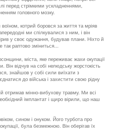
лі перед стрімкими ускладненнями,
енням головного мозку.
 воїном, котрий боровся за життя та мріяв
передодні ми спілкувалися з ним, і він
рив у своє одужання, будував плани. Ніхто й
е так раптово зміниться...
сонщини, міста, яке переживає жахи окупації
ни. Він відчув на собі нелюдську жорстокість
вся, знайшов у собі сили виїхати з
єднатися до війська і захистити свою рідну
ій отримав мінно-вибухову травму. Ми всі
еобхідний імплантат і щиро вірили, що наш
іком, сином і онуком. Його турбота про
купації, була безмежною. Він оберігав їх