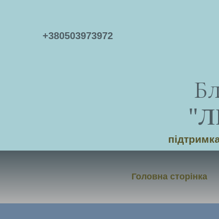
+
380503973972
Б
"
Л
підтримка
Головна сторінка