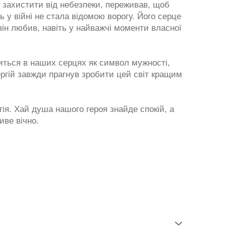
 захистити від небезпеки, переживав, щоб
ь у війні не стала відомою ворогу. Його серце
він любив, навіть у найважчі моменти власної
иться в наших серцях як символ мужності,
ергій завжди прагнув зробити цей світ кращим
гія. Хай душа нашого героя знайде спокій, а
иве вічно.