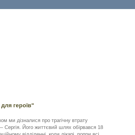
 для героїв"
ом ми дізналися про трагічну втрату
— Сергія. Його життєвий шлях обірвався 18
ційному відділенні, коли лікарі, попри всі