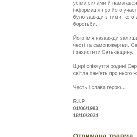
усіма силами й намагався
інформація про його участ
було завжди з тими, кого 
боротьби.
Його ім'я назавжди залиш
честі та самопожертви. С
і захистити Батьківщину.
Щирі співчуття родині Сер
світла пам'ять про нього ж
Честь і слава герою...
R.I.P
01/06/1983
18/10/2024
Отримана травма