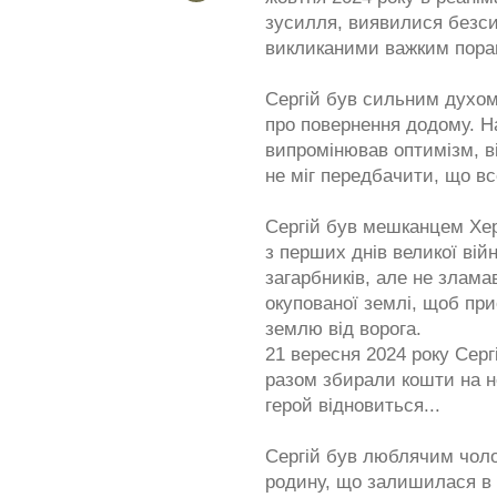
зусилля, виявилися безси
викликаними важким поран
Сергій був сильним духом
про повернення додому. На
випромінював оптимізм, ві
не міг передбачити, що вс
Сергій був мешканцем Хер
з перших днів великої вій
загарбників, але не злама
окупованої землі, щоб при
землю від ворога.
21 вересня 2024 року Серг
разом збирали кошти на н
герой відновиться...
Сергій був люблячим чолов
родину, що залишилася в о