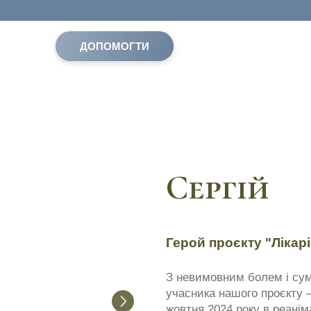
ДОПОМОГТИ
Сергій
Герой проєкту "Лікарі
З невимовним болем і сум
учасника нашого проєкту 
жовтня 2024 року в реаніма