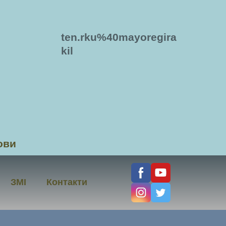
ten.rku%40mayoregira
kil
ови
ЗМІ
Контакти