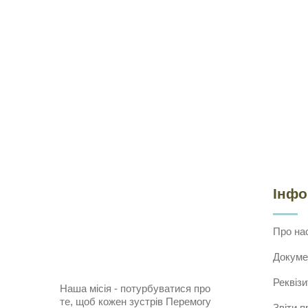
Інф
Про на
Докуме
Реквізи
Наша місія - потурбуватися про
те, щоб кожен зустрів Перемогу
Звіти п