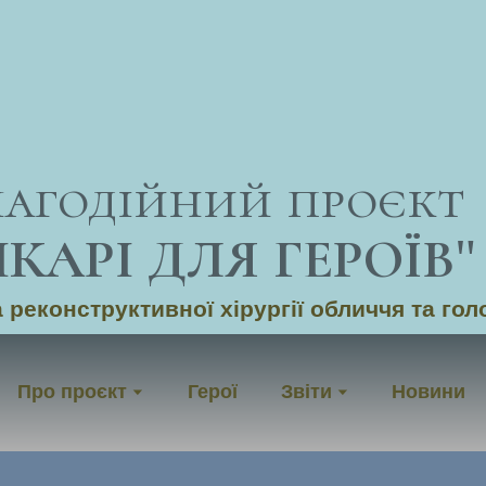
лагодійний проєкт
ІКАРІ ДЛЯ ГЕРОЇВ
"
 реконструктивної хірургії обличчя та гол
Про проєкт
Герої
Звіти
Новини