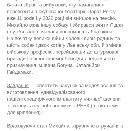
багато зброї та вибухівки, яку намагалися
перевозити з окупованої території. Зараз Рексу
вже 11 років і у 2022 році він вийшов на пенсію.
Михайло взяв іншу собаку і збирався вчити її для
служби, але почалася повномасштабна війна.
На початку великої війни чоловік вивіз родину та
шість собак і двох котів у Львівську обл. й змінив
військову професію, перейшовши до штурмової
бригади Першої окремої бригади спеціального
призначення ім.Івана Богуна, батальйон
Гайдамаки.
Завдання
— оплатити рахунок за моделювання та
виготовлення індивідуалізованого
пацієнтспецифічного імплантату нижньої щелепи
з титану та суглобової ямки з РЕЕК (з гвинтами
для кріплення).
Враховуючи стан Михайла, хірургічне втручання з