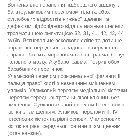
Вогнепальне поранення підборідного відділу з
багатоуламковим переломом тіла та обох
суглобових відростків нижньої щелепи та
дефектом підборідного відділу нижньої щелепи,
травматичною ампутацією 32, 31, 41, 42, 43, 44
зубів. Вогнепальне осколкове сліпе та дотичне
поранення передньої та задньої поверхні шиї
справа. Закрита черепно-мозкова травма. Струс
головного мозку. Акубаротравма. Розрив обох
барабанних перетинок.
Уламковий перелом проксимальної фаланги ІІ
пальця правої кисті з незначним зміщенням
уламків. Уламковий перелом медіальної кісточки.
Перелом середньої третини лівої ключиці без
зміщення. Субкапітальний перелом ІІ плеснової
кістки зі зміщенням. Уламкові переломи ІІ, ІV
плеснових кісток на рівні основи, V плеснових
кісток на рівні середньої третини зі зміщенням
(стан важкий).