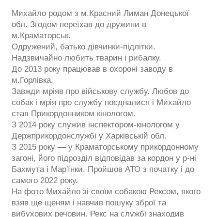
Михайло родом з м.Красний Лиман Донецької
обл. Згодом переїхав до дружини в
м.Краматорськ.
Одружений, батько дівчинки-підлітки.
Надзвичайно любить тварин і рибалку.
До 2013 року працював в охороні заводу в
м.Горлівка.
Завжди мріяв про військову службу. Любов до
собак і мрія про службу поєдналися і Михайло
став Прикордонником кінологом.
З 2014 року служив інспектором-кінологом у
Держприкордонслужбі у Харківській обл.
З 2015 року — у Краматорському прикордонному
загоні, його підрозділ відповідав за кордон у р-ні
Бахмута і Мар'їнки. Пройшов АТО з початку і до
самого 2022 року.
На фото Михайло зі своїм собакою Рексом, якого
взяв ще щеням і навчив пошуку зброї та
вибухових речовин. Рекс на службі знаходив