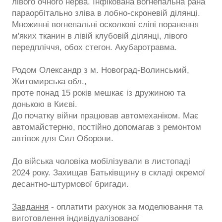
лівого очного нерва. Інфікована вогнепальна рана
параорбітально зліва в лобно-скроневій ділянці.
Множинні вогнепальні осколкові сліпі поранення
м'яких тканин в лівій клубовій ділянці, лівого
передпліччя, обох стегон. Акубаротравма.
Родом Олександр з м. Новоград-Волинський,
Житомирська обл.,
проте понад 15 років мешкає із дружиною та
донькою в Києві.
До початку війни працював автомеханіком. Має
автомайстерню, постійно допомагав з ремонтом
автівок для Сил Оборони.
До війська чоловіка мобілізували в листопаді
2024 року. Захищав Батьківщину в складі окремої
десантно-штурмової бригади.
Завдання
- оплатити рахунок за моделювання та
виготовлення індивідуалізованої