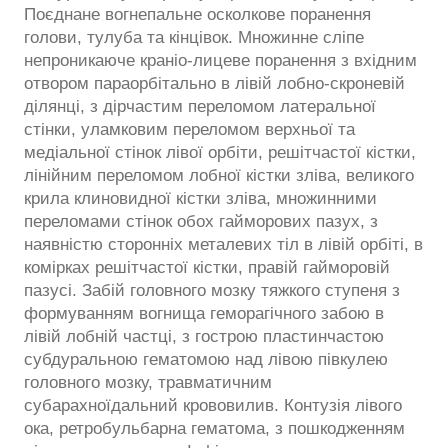
Поєднане вогнепальне осколкове поранення
голови, тулуба та кінцівок. Множинне сліпе
непроникаюче краніо-лицеве поранення з вхідним
отвором параорбітально в лівій лобно-скроневій
ділянці, з дірчастим переломом латеральної
стінки, уламковим переломом верхньої та
медіальної стінок лівої орбіти, решітчастої кістки,
лінійним переломом лобної кістки зліва, великого
крила клиновидної кістки зліва, множинними
переломами стінок обох гайморових пазух, з
наявністю сторонніх металевих тіл в лівій орбіті, в
комірках решітчастої кістки, правій гайморовій
пазусі. Забій головного мозку тяжкого ступеня з
формуванням вогнища геморагічного забою в
лівій лобній частці, з гострою пластинчастою
субдуральною гематомою над лівою півкулею
головного мозку, травматичним
субарахноїдальний крововилив. Контузія лівого
ока, ретробульбарна гематома, з пошкодженням