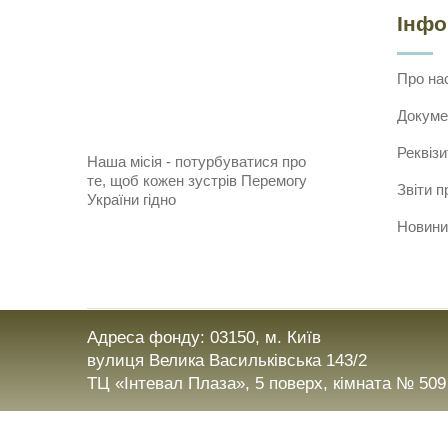
Інф
Про на
Докуме
Реквізи
Наша місія - потурбуватися про
те, щоб кожен зустрів Перемогу
Звіти п
України гідно
Новини
Адреса фонду: 03150, м. Київ
вулиця Велика Васильківська 143/2
ТЦ «Інтевал Плаза», 5 поверх, кімната № 509