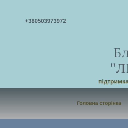
+
380503973972
Б
"
Л
підтримка
Головна сторінка