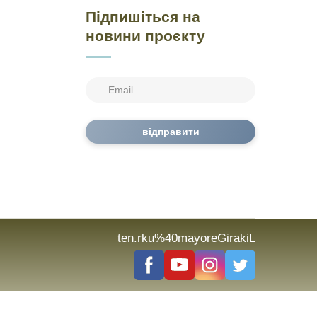
Підпишіться на
новини проєкту
відправити
ten.rku%40mayoreGirakiL