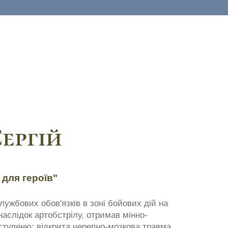
ергій
 для героїв"
службових обов'язків в зоні бойових дій на
аслідок артобстрілу, отримав мінно-
ступеню: відкрита черепно-мозкова травма,