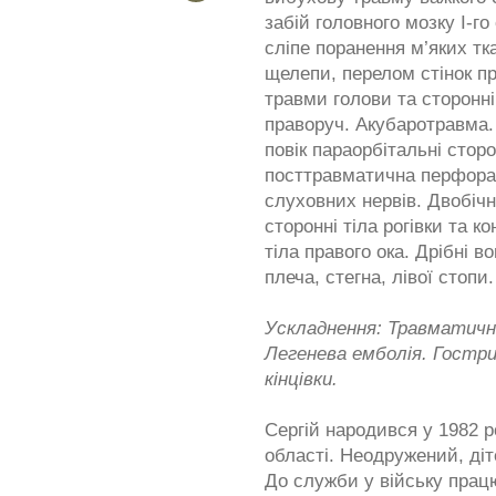
забій головного мозку І-го 
сліпе поранення м’яких т
щелепи, перелом стінок п
травми голови та сторонні
праворуч. Акубаротравма.
повік параорбітальні сторо
посттравматична перфорац
слуховних нервів. Двобіч
сторонні тіла рогівки та к
тіла правого ока. Дрібні в
плеча, стегна, лівої стопи.
Ускладнення: Травматичн
Легенева емболія. Гостри
кінцівки.
Сергій народився у 1982 р
області. Неодружений, ді
До служби у війську прац