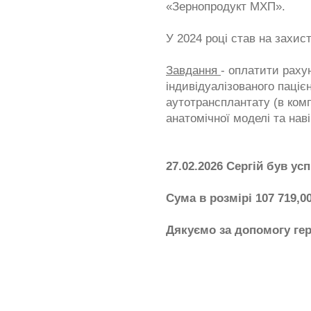
«Зернопродукт МХП».
У 2024 році став на захис
Завдання
- оплатити раху
індивідуалізованого паціє
аутотрансплантату (в комп
анатомічної моделі та наві
27.02.2026 Сергій був у
Сума в розмірі 107 719,0
Дякуємо за допомогу ге