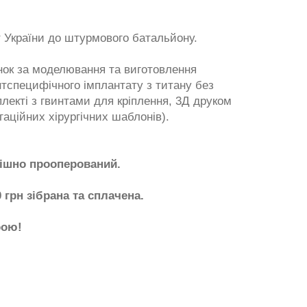
т України до штурмового батальйону.
нок за моделювання та виготовлення
нтспецифічного імплантату з титану без
лекті з гвинтами для кріплення, 3Д друком
гаційних хірургічних шаблонів).
спішно прооперований.
0 грн зібрана та сплачена.
рою!