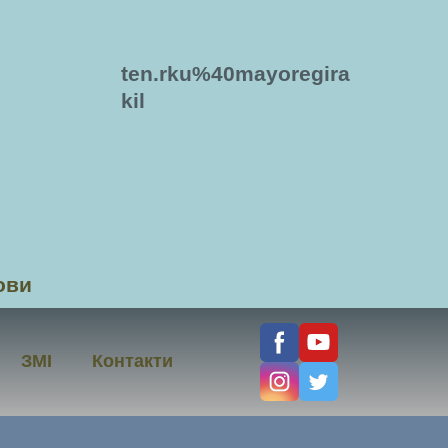
ten.rku%40mayoregira
kil
ови
ЗМІ
Контакти