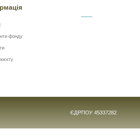
ормація
с
нти фонду
ти
роєкту
ЄДРПОУ 45337282