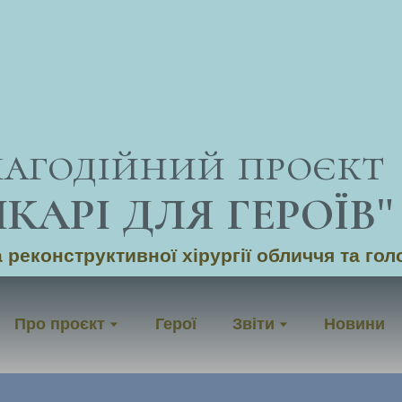
лагодійний проєкт
ІКАРІ ДЛЯ ГЕРОЇВ
"
 реконструктивної хірургії обличчя та гол
Про проєкт
Герої
Звіти
Новини