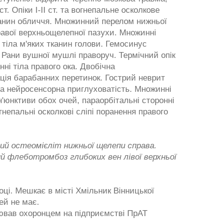
ст. Опіки І-ІІ ст. та вогнепальне осколкове
канин обличчя. Множинний перелом нижньої
равої верхньощелепної пазухи. Множинні
 тіла м'яких тканин голови. Гемосинус
 Рани вушної мушлі праворуч. Термічний опік
нні тіла правого ока. Двобічна
ія барабанних перетинок. Гострий неврит
на нейросенсорна приглуховатість. Множинні
он'юнктиви обох очей, параорбітальні сторонні
огнепальні осколкові сліпі поранення правого
ий остеомієліт нижньої щелепи справа.
й флеботромбоз глибоких вен лівої верхньої
оці. Мешкає в місті Хмільник Вінницької
тей не має.
ював охоронцем на підприємстві ПрАТ