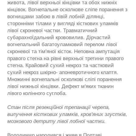
живота, лівої верхньої кінцівки та обох нижніх
кінцівок. Вогнепальне осколкове сліпе поранення з
вогнищами забою в лівій лобній ділянці,
сторонніми тілами у вигляді кісткових уламків
лівої скроневої частки. Травматичний
субарахноїдальний крововилив. Дірчастий
вогнепальний багатоуламковий перелом лівої
скроневої та тім'яної кісток. Неповна ампутація
правого стегна на рівні верхньої третини правого
стегна. Крайовий сухий некроз та частковий
сухий некроз шкірно- апоневротичного клаптя.
Множинні вогнепальні осколкові сліпі поранення
лівої нижньої кінцівки. Дефект м'яких тканин
лівого колінного суглоба.
Стан після резекційної трепанації черепа,
вилучення кісткових уламків, кров'яних згустків,
мозкового детриту лівої лобної частки.
Володимир народився і живе в Полтаві.