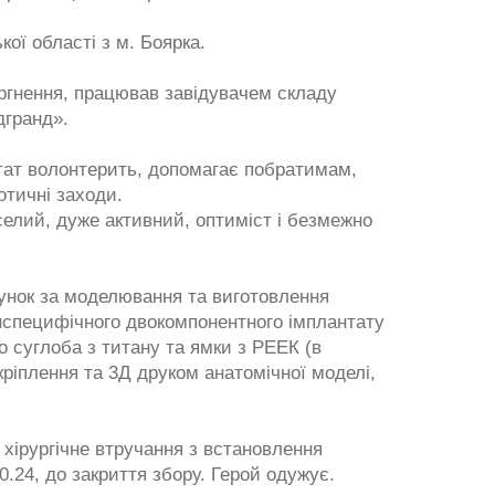
ої області з м. Боярка.
ргнення, працював завідувачем складу
дгранд».
нтат волонтерить, допомагає побратимам,
отичні заходи.
селий, дуже активний, оптиміст і безмежно
нок за моделювання та виготовлення
єнспецифічного двокомпонентного імплантату
 суглоба з титану та ямки з РЕЕК (в
кріплення та 3Д друком анатомічної моделі,
хірургічне втручання з встановлення
0.24, до закриття збору. Герой одужує.