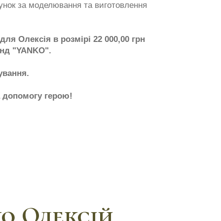
нок за моделювання та виготовлення
ля Олексія в розмірі 22 000,00 грн
нд "YANKO".
ування.
а допомогу герою!
о Олексій