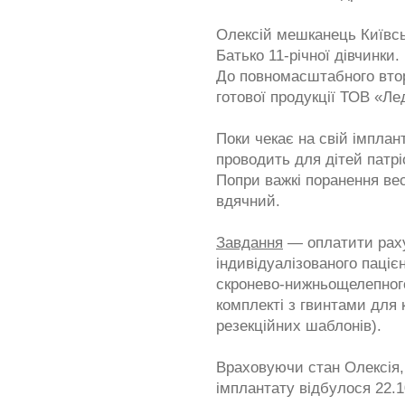
Олексій мешканець Київськ
Батько 11-річної дівчинки.
До повномасштабного вто
готової продукції ТОВ «Ле
Поки чекає на свій імпла
проводить для дітей патрі
Попри важкі поранення ве
вдячний.
Завдання
— оплатити раху
індивідуалізованого паці
скронево-нижньощелепного
комплекті з гвинтами для 
резекційних шаблонів).
Враховуючи стан Олексія, 
імплантату відбулося 22.1