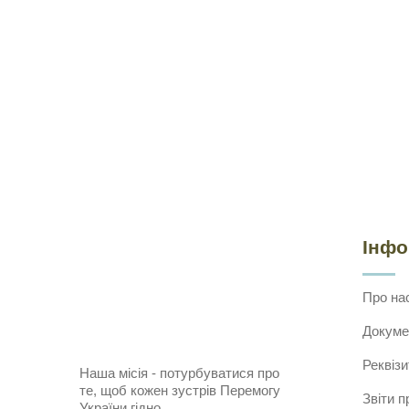
Інф
Про на
Докуме
Реквізи
Наша місія - потурбуватися про
те, щоб кожен зустрів Перемогу
Звіти п
України гідно