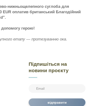
нево-нижньощелепного суглоба для
,00 EUR оплатив британський Благодійний
id".
а допомогу герою!
упного етапу — протезуванню ока.
Підпишіться на
новини проєкту
відправити