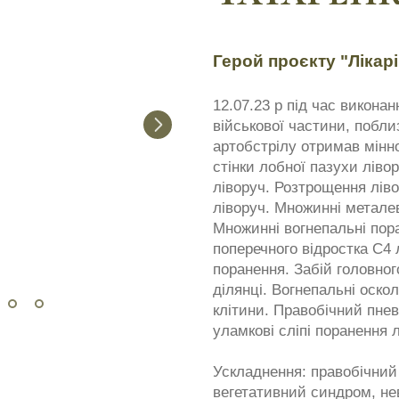
Герой проєкту "Лікарі
12.07.23 р під час викона
військової частини, побли
артобстрілу отримав мінн
стінки лобної пазухи ліво
ліворуч. Розтрощення ліво
ліворуч. Множинні металев
Множинні вогнепальні пор
поперечного відростка С4 
поранення. Забій головног
ділянці. Вогнепальні оскол
клітини. Правобічний пне
уламкові сліпі поранення 
Ускладнення: правобічний
вегетативний синдром, не