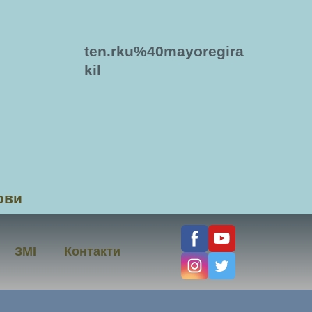
ten.rku%40mayoregira
kil
ови
ЗМІ
Контакти