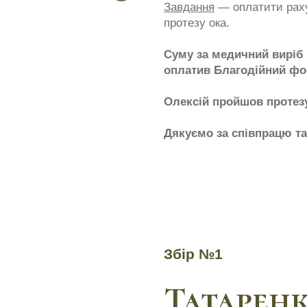
Завдання
— оплатити раху
протезу ока.
Суму за медичний виріб д
оплатив Благодійний фо
Олексій пройшов протез
Дякуємо за співпрацю т
Збір №1
Татаренк