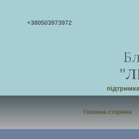
+
380503973972
Б
"
Л
підтримка
Головна сторінка