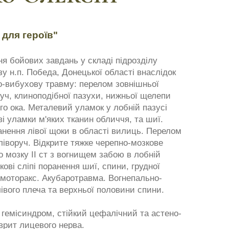
 для героїв"
ння бойових завдань у складі підрозділу
зу н.п. Победа, Донецької області внаслідок
о-вибухову травму: перелом зовнішньої
руч, клиноподібної пазухи, нижньої щелепи
го ока. Металевий уламок у лобній пазусі
і уламки м'яких тканин обличчя, та шиї.
анення лівої щоки в області вилиць. Перелом
ліворуч. Відкрите тяжке черепно-мозкове
о мозку II ст з вогнищем забою в лобній
кові сліпі поранення шиї, спини, грудної
вмоторакс. Акубаротравма. Вогнепально-
лівого плеча та верхньої половини спини.
 гемісиндром, стійкий цефалічний та астено-
врит лицевого нерва.