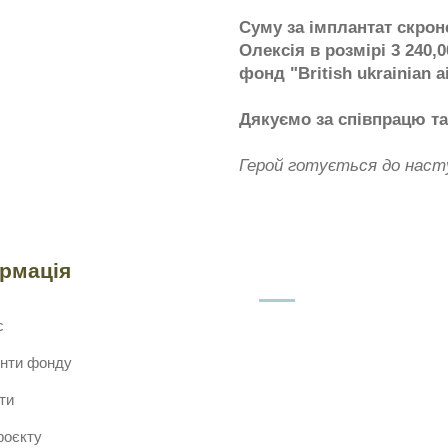
Суму за імплантат скро
Олексія в розмірі 3 240
фонд "British ukrainian a
Дякуємо за співпрацю т
Герой готується до наст
ормація
с
нти фонду
ти
роєкту