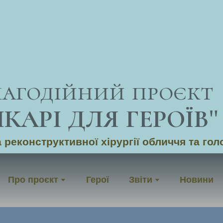
лагодійний проєкт
ІКАРІ ДЛЯ ГЕРОЇВ
"
 реконструктивної хірургії обличчя та гол
Про проєкт
Герої
Звіти
Новини