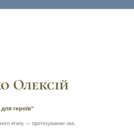
о Олексій
 для героїв"
пного етапу — протезуванню ока.