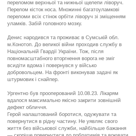
переломом верхньої та нижньої щелепи ліворуч.
Перелом кісток носа. Множинні багатоуламкові
переломи всіх стінок орбіти ліворуч зі зміщенням
уламків. Забій головного мозку.
Денис народився та проживає в Сумській обл.
м.Конотоп. До великої війни проходив службу в
Національній Гвардії України. Тож, після
повномасштабного вторгнення ворога не зміг
всидіти вдома і повернувся у військо
добровольцем. На фронті виконував задачі як
штурмовик і снайпер.
Ургентно був прооперований 10.08.23. Лікарям
вдалося максимально якісно закрити зовнішній
дефект обличчя.
Герой налаштований боротися, одужувати та
повернутися в рідну частину. Не уявляє свого
життя без військової служби, найбільше бажання
— скоріше повернутися до побратимів та воювати