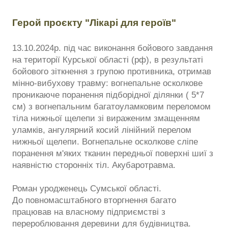
Герой проєкту "Лікарі для героїв"
13.10.2024р. під час виконання бойового завдання
на території Курської області (рф), в результаті
бойового зіткнення з групою противника, отримав
мінно-вибухову травму: вогнепальне осколкове
проникаюче поранення підборідної ділянки ( 5*7
см) з вогнепальним багатоуламковим переломом
тіла нижньої щелепи зі вираженим змащенням
уламків, ангулярний косий лінійний перелом
нижньої щелепи. Вогнепальне осколкове сліпе
поранення м'яких тканин передньої поверхні шиї з
наявністю сторонніх тіл. Акубаротравма.
Роман уродженець Сумської області.
До повномасштабного вторгнення багато
працював на власному підприємстві з
перероблювання деревини для будівництва.