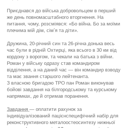
Приєднався до війська добровольцем в перший
же день повномасштабного вторгнення. На
питання, чому, розсміявся: «Бо війна. Бо за моїми
плечима мій дім, сімʼя та діти».
Дружина, 20-річний син та 26-річна донька весь
час були в рідній Охтирці, яка всього в 30 км від
кордону з ворогом, та чекали на батька з війни.
Роман у війську одразу став командиром
відділення, а на даний час — він командир взводу
та має звання старшого лейтенанта.
З власною бригадою ТРО пан Роман виконував
бойові завдання на білгородському та курському
напрямках, де й отримав поранення.
Завдання
— оплатити рахунок за
індивідуалізований пацієнспецифічний набір для
реконструктивного металоостеосинтезу нижньої