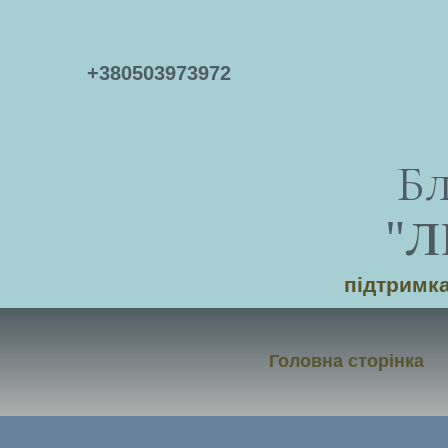
+
380503973972
Б
"
Л
підтримка
Головна сторінка