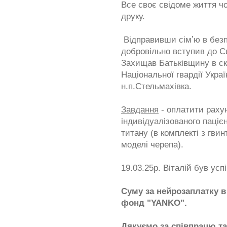
Все своє свідоме життя чо
друку.
Відправивши сімʼю в безпеч
добровільно вступив до С
Захищав Батьківщину в ск
Національної гвардії Укра
н.п.Стельмахівка.
Завдання
- оплатити раху
індивідуалізованого паці
титану (в комплекті з гви
моделі черепа).
19.03.25р. Віталій був у
Суму за нейрозаплатку в 
фонд "YANKO".
Дякуємо за співпрацю т