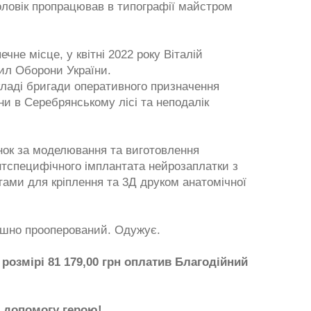
ловік пропрацював в типографії майстром
не місце, у квітні 2022 року Віталій
ил Оборони України.
ладі бригади оперативного призначення
їни в Серебрянському лісі та неподалік
нок за моделювання та виготовлення
єнтспецифічного імплантата нейрозаплатки з
нтами для кріплення та 3Д друком анатомічної
спішно прооперований. Одужує.
розмірі 81 179,00 грн оплатив Благодійний
а допомогу герою!