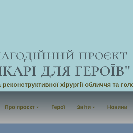
лагодійний проєкт
ІКАРІ ДЛЯ ГЕРОЇВ
"
 реконструктивної хірургії обличчя та гол
Про проєкт
Герої
Звіти
Новини