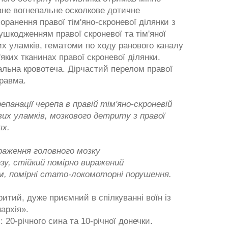
ане вогнепальне осколкове дотичне
ранення правої тім'яно-скроневої ділянки з
ушкодженням правої скроневої та тім'яної
их уламків, гематоми по ходу ранового каналу
'яких тканинах правої скроневої ділянки.
льна кровотеча. Дірчастий перелом правої
травма.
епанації черепа в правій тім'яно-скроневій
вих уламків, мозкового детриту з правої
ях.
ураження головного мозку
у, стійкий помірно виражений
м, помірні стато-локомоторні порушення.
критий, дуже приємний в спілкуванні воїн із
архія».
 20-річного сина та 10-річної донечки.