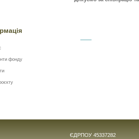
ормація
с
нти фонду
ти
роєкту
ЄДРПОУ 45337282