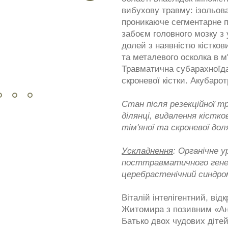
вибухову травму: ізольов
проникаюче сегментарне по
забоєм головного мозку з 
долей з наявністю кістков
та металевого осколка в м
Травматична субарахноїда
скроневої кістки. Акубаро
Стан після резекційної тр
ділянці, видалення кістко
тім'яної та скроневої дол
Ускладнення
: Органічне 
посттравматичного генез
церебрастенічний синдро
Віталій інтелігентний, від
Житомира з позивним «Ан
Батько двох чудових дітей: