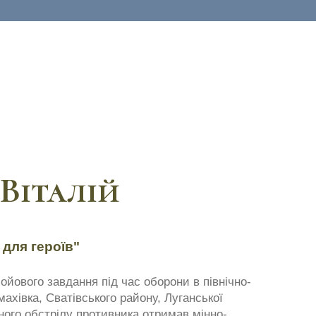
Віталій
 для героїв"
бойового завдання під час оборони в північно-
махівка, Сватівського району, Луганської
ного обстрілу противника отримав мінно-