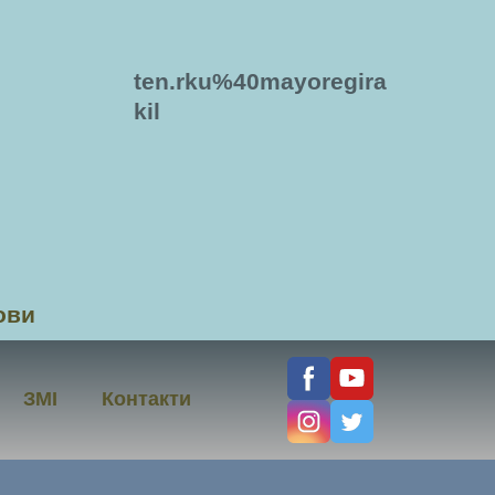
ten.rku%40mayoregira
kil
ови
ЗМІ
Контакти