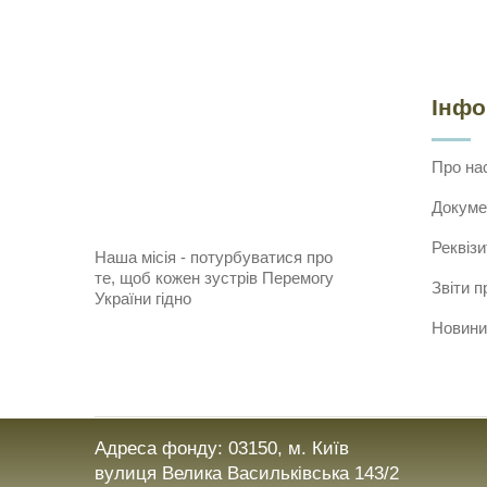
Інф
Про на
Докуме
Реквізи
Наша місія - потурбуватися про
те, щоб кожен зустрів Перемогу
Звіти п
України гідно
Новини
Адреса фонду: 03150, м. Київ
вулиця Велика Васильківська 143/2