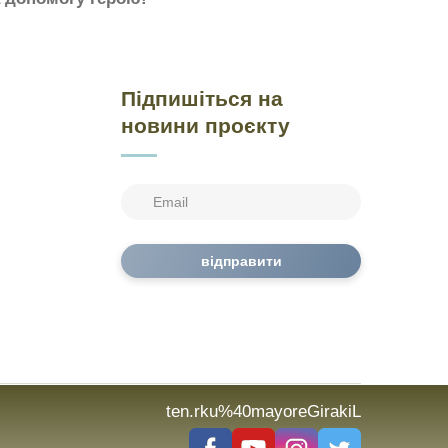
Підпишіться на
новини проєкту
відправити
ten.rku%40mayoreGirakiL