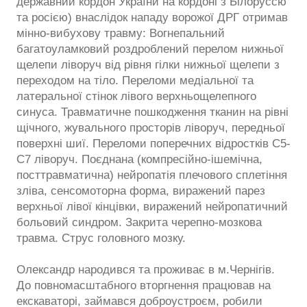
державний кордон України на кордоні з Білоруссю
та росією) внаслідок нападу ворожої ДРГ отримав
мінно-вибухову травму: Вогнепальний
багатоуламковий роздроблений перелом нижньої
щелепи ліворуч від рівня гілки нижньої щелепи з
переходом на тіло. Переломи медіальної та
латеральної стінок лівого верхньощелепного
синуса. Травматичне пошкодження тканин на рівні
щічного, жувального просторів ліворуч, передньої
поверхні шиї. Переломи поперечних відростків С5-
С7 ліворуч. Поєднана (компресійно-ішемічна,
посттравматична) нейропатія плечового сплетіння
зліва, сенсомоторна форма, виражений парез
верхньої лівої кінцівки, виражений нейропатичний
больовий синдром. Закрита черепно-мозкова
травма. Струс головного мозку.
Олександр народився та проживає в м.Чернігів.
До повномасштабного вторгнення працював на
екскаваторі, займався доброустроєм, робили