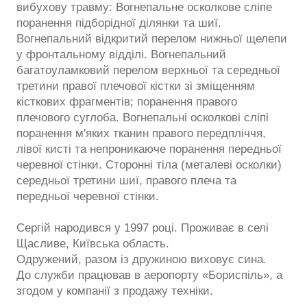
вибухову травму: Вогнепальне осколкове сліпе
поранення підборідної ділянки та шиї.
Вогнепальний відкритий перелом нижньої щелепи
у фронтальному відділі. Вогнепальний
багатоуламковий перелом верхньої та середньої
третини правої плечової кістки зі зміщенням
кісткових фрагментів; поранення правого
плечового суглоба. Вогнепальні осколкові сліпі
поранення м'яких тканин правого передпліччя,
лівої кисті та непроникаюче поранення передньої
черевної стінки. Сторонні тіла (металеві осколки)
середньої третини шиї, правого плеча та
передньої черевної стінки.
Сергій народився у 1997 році. Проживає в селі
Щасливе, Київська область.
Одружений, разом із дружиною виховує сина.
До служби працював в аеропорту «Бориспіль», а
згодом у компанії з продажу техніки.