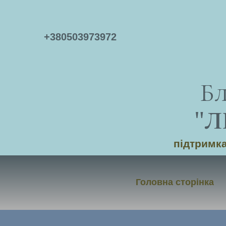
+
380503973972
Б
"
Л
підтримка
Головна сторінка