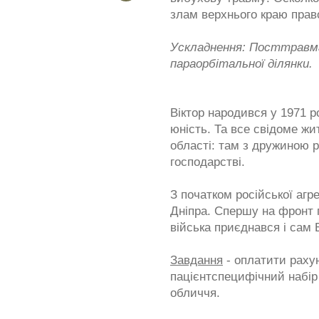
злам верхнього краю прав
Ускладнення: Посттравма
параорбітальної ділянки.
Віктор народився у 1971 р
юність. Та все свідоме жит
області: там з дружиною 
господарстві.
З початком російської агр
Дніпра. Спершу на фронт п
війська приєднався і сам В
Завдання
- оплатити рахун
пацієнтспецифічний набір
обличчя.