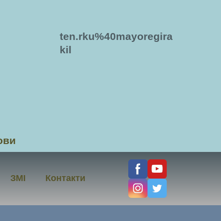
ten.rku%40mayoregira
kil
ови
ЗМІ
Контакти