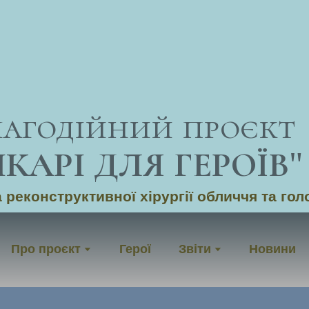
лагодійний проєкт
ІКАРІ ДЛЯ ГЕРОЇВ
"
 реконструктивної хірургії обличчя та гол
Про проєкт
Герої
Звіти
Новини