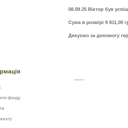
08.09.25 Віктор був усп
Сума в розмірі 9 811,00 г
Дякуємо за допомогу ге
ормація
с
нти фонду
ти
роєкту