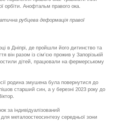
ої орбіти. Анофтальм правого ока.
тична рубцева деформація правої
оці в Дніпрі, де пройшли його дитинство та
тя він разом із сім’єю прожив у Запорізькій
ростили дітей, працювали на фермерському
есії родина змушена була повернутися до
ішов старший син, а у березні 2023 року до
іктор.
ок за індивідуалізований
 для металоостеосинтезу середньої зони