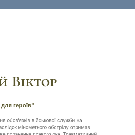
й Віктор
 для героїв"
ня обов'язків військової служби на
аслідок мінометного обстрілу отримав
ве поранення правого ока. Травматичний