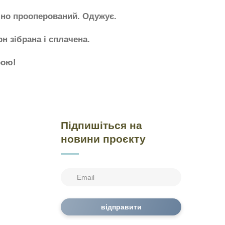
ішно прооперований. Одужує.
рн зібрана і сплачена.
рою!
Підпишіться на
новини проєкту
відправити