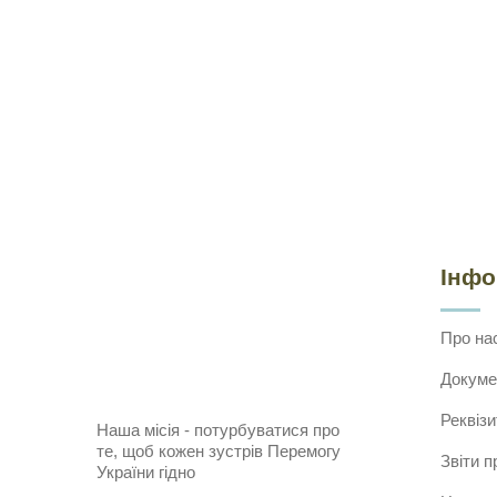
Інф
Про на
Докуме
Реквізи
Наша місія - потурбуватися про
те, щоб кожен зустрів Перемогу
Звіти п
України гідно