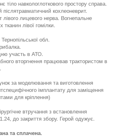
ннє тіло навкологлоткового простору справа.
й післятравматичний кохлеоневрит.
 лівого лицевого нерва. Вогнепальне
х тканин лівої гомілки.
 Тернопільської обл.
 рибалка.
ню участь в АТО.
бного вторгнення працював трактористом в
».
унок за моделювання та виготовлення
єнтспецифічного імплантату для заміщення
нтами для кріплення)
ірургічне втручання з встановлення
1.24, до закриття збору. Герой одужує.
рана та сплачена.