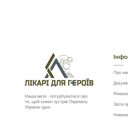
Інф
Про на
Докуме
Реквізи
Наша місія - потурбуватися про
те, щоб кожен зустрів Перемогу
Звіти п
України гідно
Новини