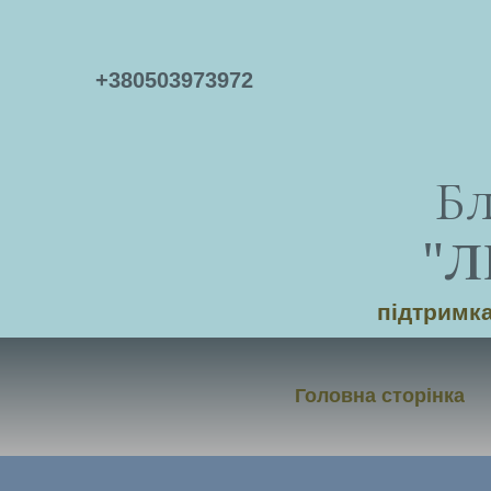
+
380503973972
Б
"
Л
підтримка
Головна сторінка