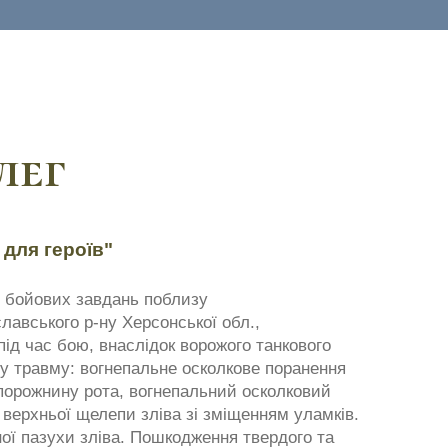
лег
 для героїв"
я бойових завдань поблизу
лавського р-ну Херсонської обл.,
ід час бою, внаслідок ворожого танкового
у травму: вогнепальне осколкове поранення
 порожнину рота, вогнепальний осколковий
верхньої щелепи зліва зі зміщенням уламків.
ї пазухи зліва. Пошкодження твердого та