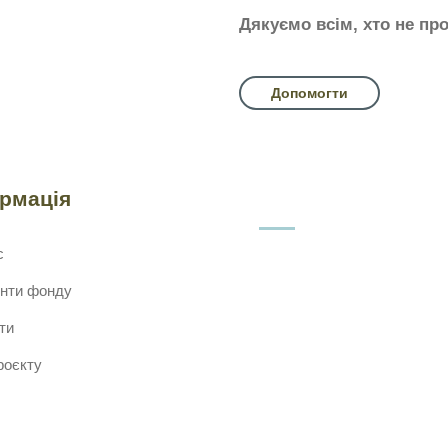
Дякуємо всім, хто не пр
Допомогти
ормація
с
нти фонду
ти
роєкту