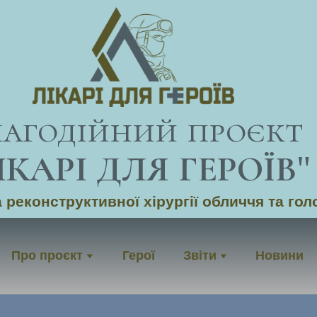
лагодійний проєкт
ІКАРІ ДЛЯ ГЕРОЇВ
"
 реконструктивної хірургії обличчя та гол
Про проєкт
Герої
Звіти
Новини