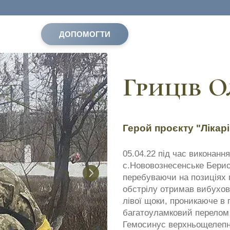
ДОПОМОГТИ
Гриців О
Герой проєкту "Лікарі
05.04.22 під час виконанн
с.Нововознесенське Берис
перебуваючи на позиціях п
обстрілу отримав вибухов
лівої щоки, проникаюче в
багатоуламковий перелом 
Гемосинус верхньощелепно