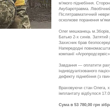
м'якого піднебіння. Сторо
Акубаротравма. Лівобічни
Післятравматичний неврит
осколкове поранення м'яки
Олег мешканець м.Зборів,
Батько 2-х синів. Затятий
Захисник брав безпосеред
Напередодні повномасшта
компанії «Агропродсервіс
Завдання — оплатити рах
індивідуалізованого паці
дефекту піднебіння (з гви
Враховуючи стан Олега, х
імплантату відбулося 17.0
Сума в 53 780,00 грн зіб