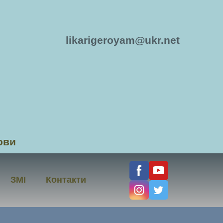
likarigeroyam@ukr.net
ови
ЗМІ
Контакти